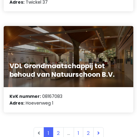
Adres:
Twickel 37
VDL Grondmaatschappij tot
behoud van Natuurschoon B.V.
KvK nummer:
08167083
Adres:
Hoevenweg 1
1
2
...
1
2