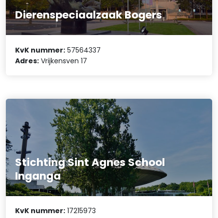
Dierenspeciaalzaak Bogers
KvK nummer:
57564337
Adres:
Vrijkensven 17
Stichting Sint Agnes School
Inganga
KvK nummer:
17215973