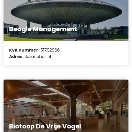
Beagle Management
KvK nummer:
51792966
Adres:
Julianahof 14
Biotoop De Vrije Vogel