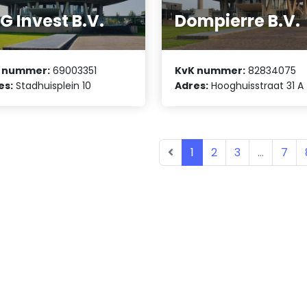
G Invest B.V.
Dompierre B.V.
 nummer:
69003351
KvK nummer:
82834075
es:
Stadhuisplein 10
Adres:
Hooghuisstraat 31 A
1
2
3
...
7