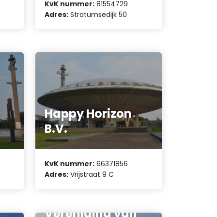
KvK nummer:
81554729
Adres:
Stratumsedijk 50
Happy Horizon
B.V.
KvK nummer:
66371856
Adres:
Vrijstraat 9 C
Vereniging van