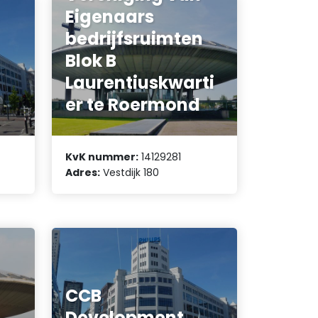
Eigenaars
bedrijfsruimten
Blok B
Laurentiuskwarti
er te Roermond
KvK nummer:
14129281
Adres:
Vestdijk 180
CCB
Development