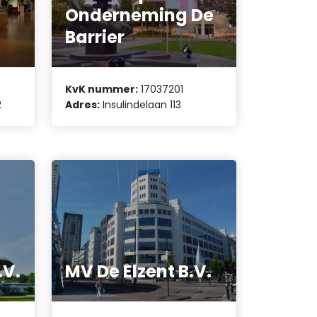
Onderneming De
Barrier
KvK nummer:
17037201
2
Adres:
Insulindelaan 113
V.
MV De Elzent B.V.