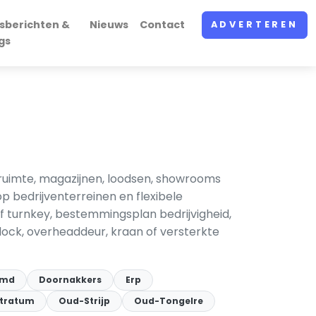
sberichten &
Nieuws
Contact
ADVERTEREN
gs
gruimte, magazijnen, loodsen, showrooms
p bedrijventerreinen en flexibele
of turnkey, bestemmingsplan bedrijvigheid,
dock, overheaddeur, kraan of versterkte
emd
Doornakkers
Erp
tratum
Oud-Strijp
Oud-Tongelre