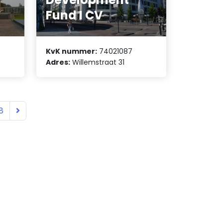
Fund I CV
KvK nummer:
74021087
Adres:
Willemstraat 31
8