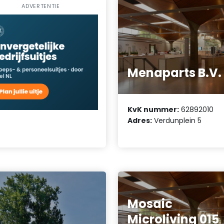
ADVERTENTIE
Menaparts B.V.
KvK nummer:
62892010
Adres:
Verdunplein 5
Mosaic
Microliving 015