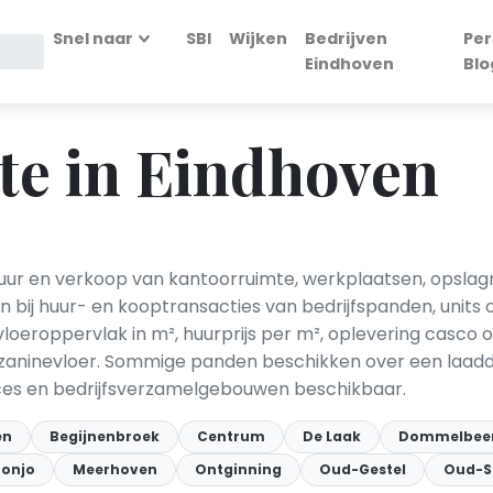
Snel naar
SBI
Wijken
Bedrijven
Per
Eindhoven
Blo
te in Eindhoven
huur en verkoop van kantoorruimte, werkplaatsen, opsla
bij huur- en kooptransacties van bedrijfspanden, units o
vloeroppervlak in m², huurprijs per m², oplevering casco 
mezzaninevloer. Sommige panden beschikken over een laad
paces en bedrijfsverzamelgebouwen beschikbaar.
en
Begijnenbroek
Centrum
De Laak
Dommelbe
tonjo
Meerhoven
Ontginning
Oud-Gestel
Oud-S