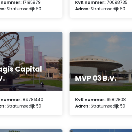
 nummer:
17195879
KvK nummer:
70098735
es:
Stratumsedijk 50
Adres:
Stratumsedijk 50
gis Capital
V.
MVP 03 B.V.
 nummer:
84781440
KvK nummer:
65812808
es:
Stratumsedijk 50
Adres:
Stratumsedijk 50