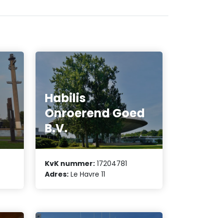
Habilis
Onroerend Goed
B.V.
KvK nummer:
17204781
Adres:
Le Havre 11