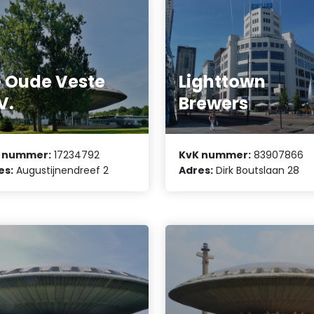
 Oude Veste
Lighttown
V.
Brewers
 nummer:
17234792
KvK nummer:
83907866
es:
Augustijnendreef 2
Adres:
Dirk Boutslaan 28