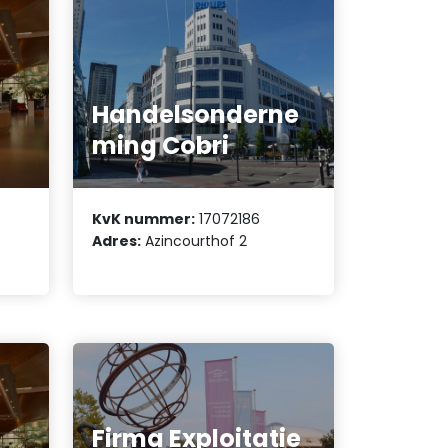
Handelsonderne
ming Cobri
KvK nummer:
17072186
Adres:
Azincourthof 2
Firma Exploitatie