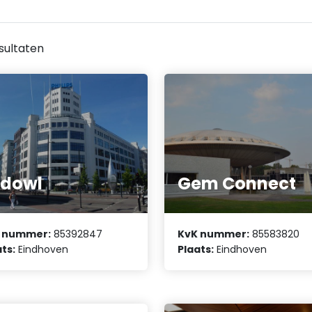
sultaten
edowl
Gem Connect
 nummer:
85392847
KvK nummer:
85583820
ts:
Eindhoven
Plaats:
Eindhoven