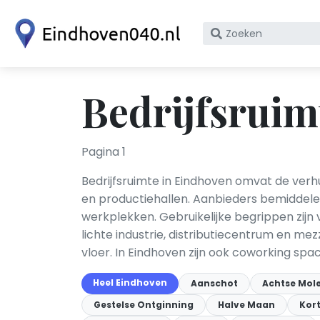
Zoek
op
bedrijfsnaam
of
Bedrijfsruim
KvK
nummer
Pagina 1
Bedrijfsruimte in Eindhoven omvat de ver
en productiehallen. Aanbieders bemiddelen 
werkplekken. Gebruikelijke begrippen zijn 
lichte industrie, distributiecentrum en 
vloer. In Eindhoven zijn ook coworking s
Heel Eindhoven
Aanschot
Achtse Mol
Gestelse Ontginning
Halve Maan
Kor