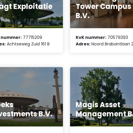
agt Exploitatie
Tower Campus
B.V.
 nummer:
77715209
KvK nummer:
70579393
es:
Achtseweg Zuid 161 B
Adres:
Noord Brabantlaan 
oeks
Magis Asset
vestments B.V.
Management B.