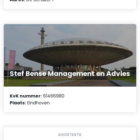
Stef Bense Management en Advies
KvK nummer:
61466980
Plaats:
Eindhoven
ADVERTENTIE