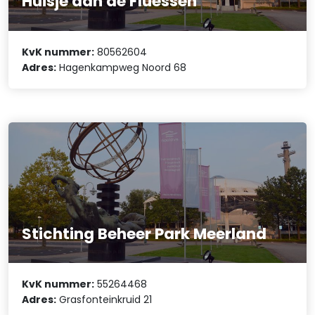
Huisje aan de Fluessen
KvK nummer:
80562604
Adres:
Hagenkampweg Noord 68
Stichting Beheer Park Meerland
KvK nummer:
55264468
Adres:
Grasfonteinkruid 21