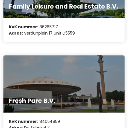
Family Leisure and Real Estate B.V.
KvK nummer:
86265717
Adres:
Verdunplein 17 Unit D5559
Fresh Parc B.V.
KvK nummer:
84054859
Adres:
De Schakel 7