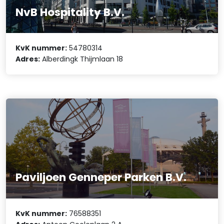
NvB Hospitality B.V.
KvK nummer:
54780314
Adres:
Alberdingk Thijmlaan 18
Paviljoen Genneper Parken B.V.
KvK nummer:
76588351