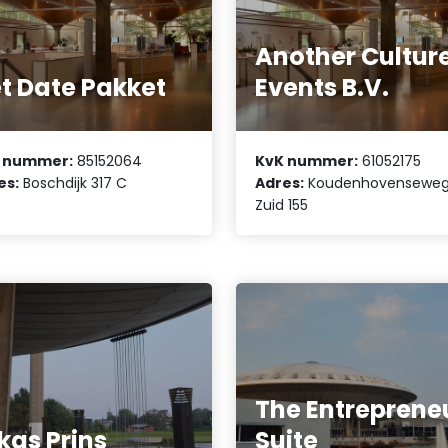
Another Cultur
t Date Pakket
Events B.V.
 nummer:
85152064
KvK nummer:
61052175
es:
Boschdijk 317 C
Adres:
Koudenhovensewe
Zuid 155
The Entreprene
kas Prins
Suite