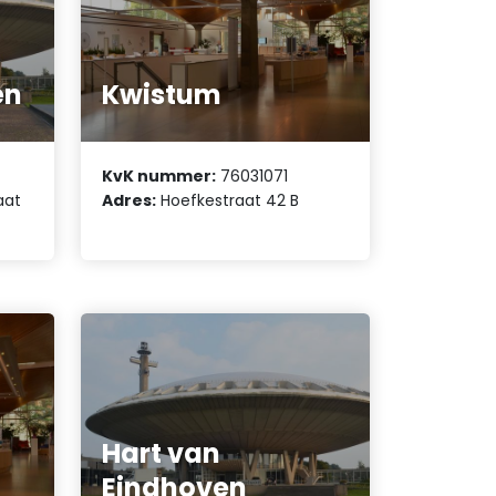
en
Kwistum
KvK nummer:
76031071
aat
Adres:
Hoefkestraat 42 B
Hart van
Eindhoven