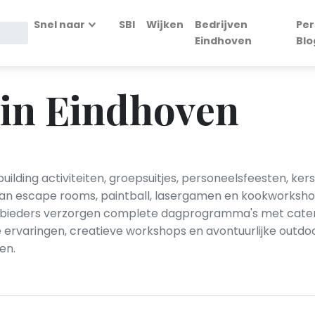
Snel naar
SBI
Wijken
Bedrijven
Per
Eindhoven
Blo
e in Eindhoven
ilding activiteiten, groepsuitjes, personeelsfeesten, kers
 van escape rooms, paintball, lasergamen en kookworksho
nbieders verzorgen complete dagprogramma's met caterin
re ervaringen, creatieve workshops en avontuurlijke outdo
en.