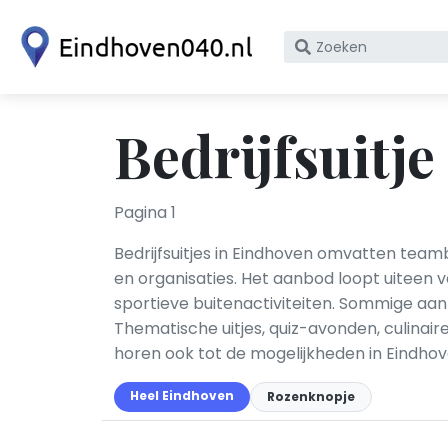
Zoek
op
bedrijfsnaam
of
Bedrijfsuitj
KvK
nummer
Pagina 1
Bedrijfsuitjes in Eindhoven omvatten teambu
en organisaties. Het aanbod loopt uiteen
sportieve buitenactiviteiten. Sommige aa
Thematische uitjes, quiz-avonden, culinai
horen ook tot de mogelijkheden in Eindhov
Heel Eindhoven
Rozenknopje