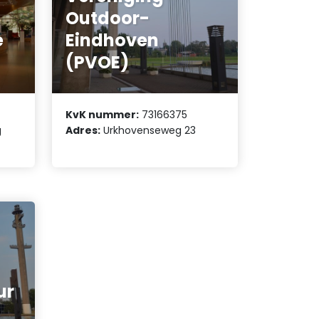
Outdoor-
e
Eindhoven
(PVOE)
KvK nummer:
73166375
g
Adres:
Urkhovenseweg 23
ur