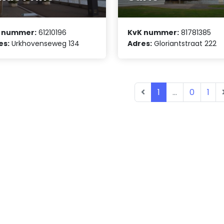
 nummer:
61210196
KvK nummer:
81781385
es:
Urkhovenseweg 134
Adres:
Gloriantstraat 222
1
...
0
1