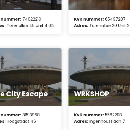
 nummer:
74022210
KvK nummer:
65497287
es:
Torenallee 45 unit 4.012
Adres:
Torenallee 20 Unit 2
e City Escape
WRKSHOP
 nummer:
81513968
KvK nummer:
55822118
es:
Hoogstraat 46
Adres:
Ingenhouszlaan 7