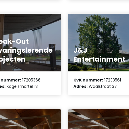
eak-Out
varingslerende
J&J
ojecten
Entertainment
 nummer:
17205366
KvK nummer:
17233561
es:
Kogelsmortel 13
Adres:
Waalstraat 37