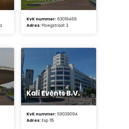
KvK nummer:
63019469
a
Adres:
Ploegstraat 3
Kali Events B.V.
KvK nummer:
59039094
Adres:
Esp 115