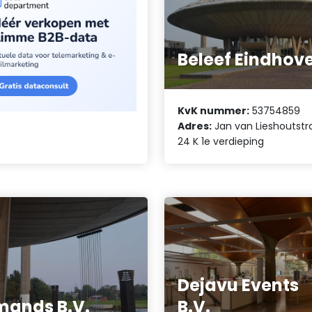
Beleef Eindhov
KvK nummer:
53754859
Adres:
Jan van Lieshoutstr
24 K 1e verdieping
Dejavu Events
ands B.V.
B.V.