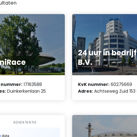
ultaten
24 uur in bedrijf
niRace
B.V.
 nummer:
17163588
KvK nummer:
60275669
es:
Duinkerkenlaan 25
Adres:
Achtseweg Zuid 153 
ADVERTENTIE