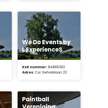
We Do Events by
L'ExperienceS
KvK nummer:
84865393
Adres:
Cor Gehrelslaan 23
Paintball
Vereniging