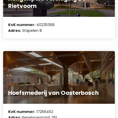
Rietvoorn
KvK nummer:
40235368
Adres:
Stapelen 8
Hoefsmederij van Oosterbosch
KvK nummer:
17256452
Adres:
Penelopestraat 261