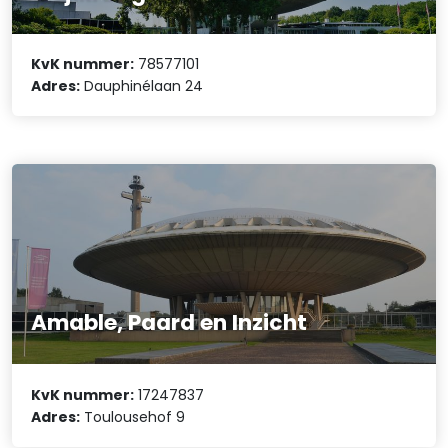
KvK nummer:
78577101
Adres:
Dauphinélaan 24
Amable, Paard en Inzicht
KvK nummer:
17247837
Adres:
Toulousehof 9