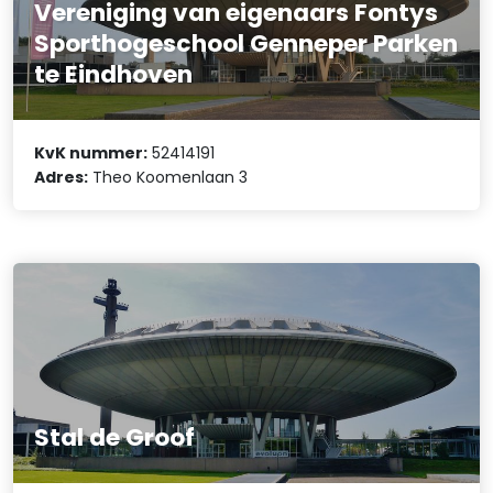
Vereniging van eigenaars Fontys
Sporthogeschool Genneper Parken
te Eindhoven
KvK nummer:
52414191
Adres:
Theo Koomenlaan 3
Stal de Groof