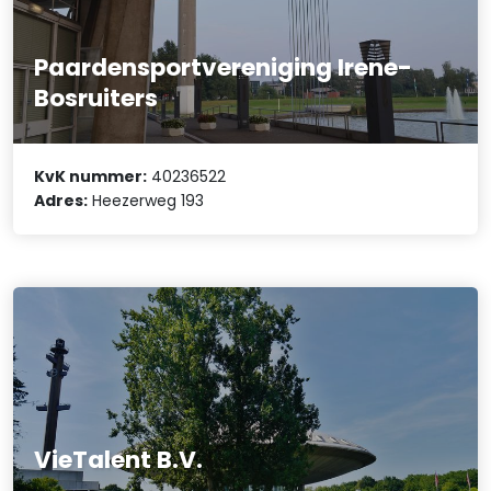
Paardensportvereniging Irene-
Bosruiters
KvK nummer:
40236522
Adres:
Heezerweg 193
VieTalent B.V.