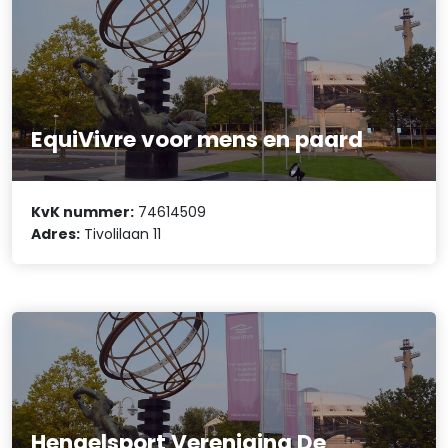
EquiVivre voor mens en paard
KvK nummer:
74614509
Adres:
Tivolilaan 11
Hengelsport Vereniging De