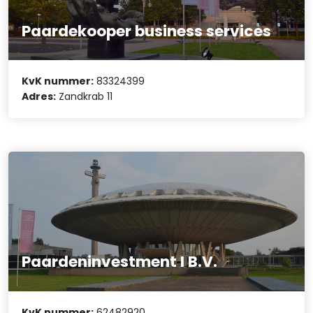
Paardekooper business services
KvK nummer:
83324399
Adres:
Zandkrab 11
Paardeninvestment I B.V.
KvK nummer:
62482920