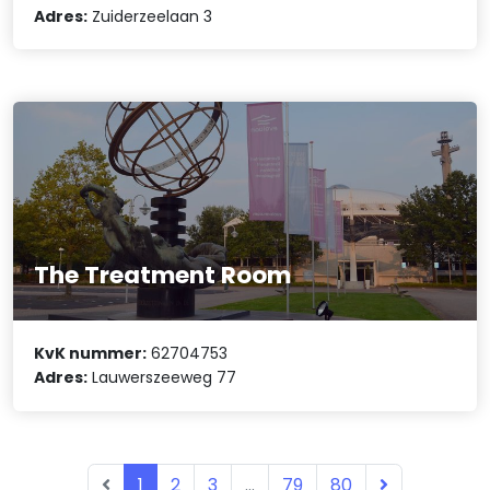
Adres:
Zuiderzeelaan 3
The Treatment Room
KvK nummer:
62704753
Adres:
Lauwerszeeweg 77
1
2
3
...
79
80