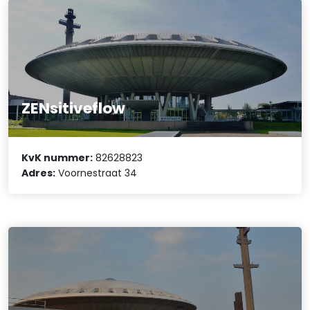
ZENsitiveflow
KvK nummer:
82628823
Adres:
Voornestraat 34