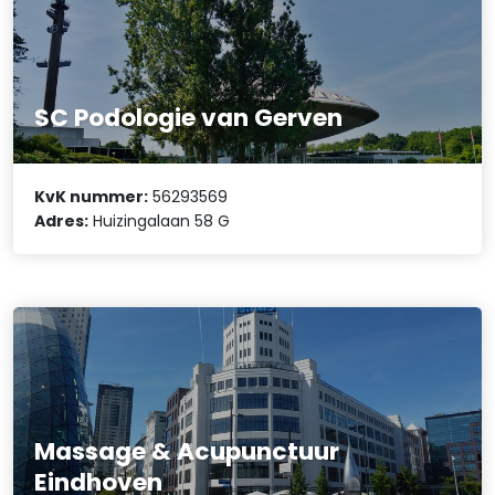
SC Podologie van Gerven
KvK nummer:
56293569
Adres:
Huizingalaan 58 G
Massage & Acupunctuur
Eindhoven