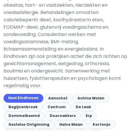
obesitas, hart- en vaatziekten, nierziekten en
voedselallergie. Behandelingen omvatten
caloriebeperkt dieet, koolhydraatarm eten,
FODMAP-dieet, glutenvrij voedingsschema en
sondevoeding. Consulenten werken met
voedingsanamnese, BMI-meting,
lichaamssamenstelling en energiebalans. In
Eindhoven zijn ook praktijken actief die zich richten op
gewichtsmanagement, eetgedrag, orthorexia,
boulimia en ondergewicht. Samenwerking met
huisartsen, fysiotherapeuten en psychologen komt
regelmatig voor.
Heel Eindhoven
Aanschot
Achtse Molen
Begijnenbroek
Centrum
De Laak
Dommelbeemd
Doornakkers
Erp
Gestelse Ontginning
Halve Maan
Kortonjo