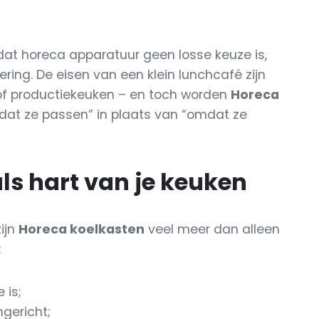
e dat horeca apparatuur geen losse keuze is,
ring. De eisen van een klein lunchcafé zijn
of productiekeuken – en toch worden
Horeca
at ze passen” in plaats van “omdat ze
ls hart van je keuken
zijn
Horeca koelkasten
veel meer dan alleen
:
 is;
ngericht;