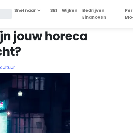
Snel naar
SBI
Wijken
Bedrijven
Per
Eindhoven
Blo
ijn jouw horeca
cht?
 cultuur