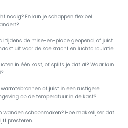
ht nodig? En kun je schappen flexibel
randert?
l tijdens de mise-en-place geopend, of juist
aakt uit voor de koelkracht en luchtcirculatie.
ten in één kast, of splits je dat al? Waar kun
d?
 warmtebronnen of juist in een rustigere
mgeving op de temperatuur in de kast?
s en wanden schoonmaken? Hoe makkelijker dat
jft presteren.