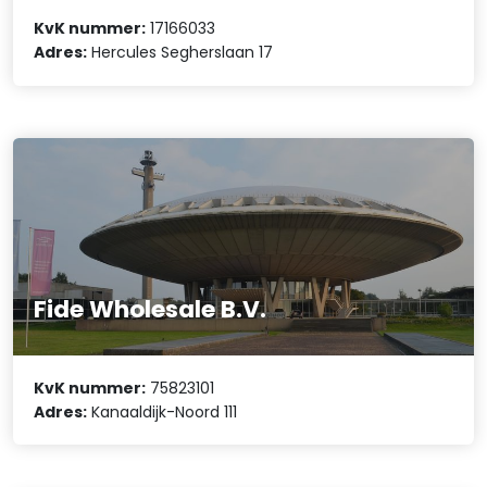
KvK nummer:
17166033
Adres:
Hercules Segherslaan 17
Fide Wholesale B.V.
KvK nummer:
75823101
Adres:
Kanaaldijk-Noord 111