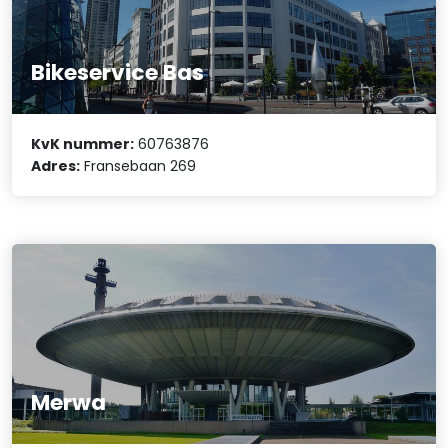
Bikeservice Bas
KvK nummer:
60763876
Adres:
Fransebaan 269
Merwa