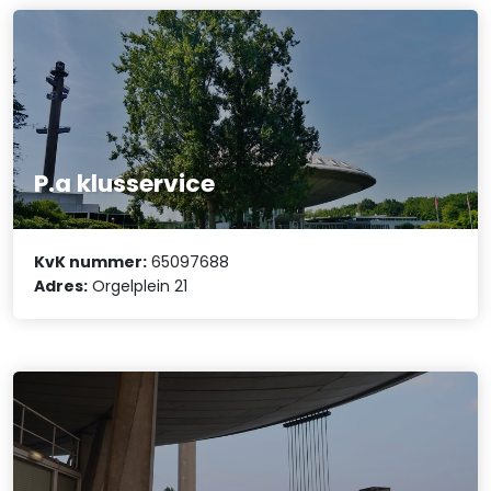
P.a klusservice
KvK nummer:
65097688
Adres:
Orgelplein 21