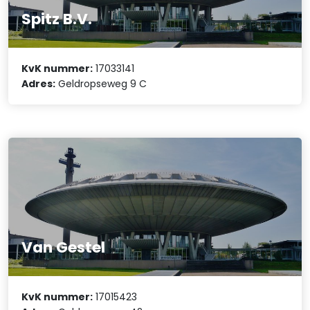
Spitz B.V.
KvK nummer:
17033141
Adres:
Geldropseweg 9 C
Van Gestel
KvK nummer:
17015423