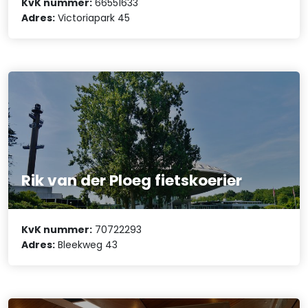
KvK nummer:
66551633
Adres:
Victoriapark 45
Rik van der Ploeg fietskoerier
KvK nummer:
70722293
Adres:
Bleekweg 43