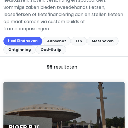
fietstassen, sloten, verlichting en spatborden.
Sommige zaken bieden tweedehands fietsen,
leasefietsen of fietsfinanciering aan en stellen fietsen
op maat samen via custom builds of
frameaanpassingen.
Heel Eindhoven
Aanschot
Erp
Meerhoven
Ontginning
Oud-Strijp
95
resultaten
BIQER B.V.