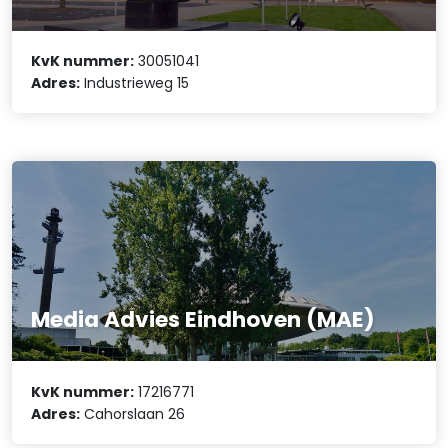
KvK nummer:
30051041
Adres:
Industrieweg 15
Media Advies Eindhoven (MAE)
KvK nummer:
17216771
Adres:
Cahorslaan 26