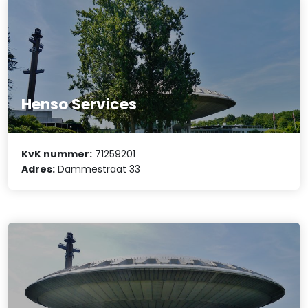
Henso Services
KvK nummer:
71259201
Adres:
Dammestraat 33