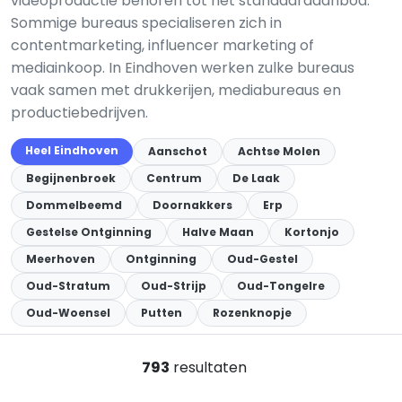
videoproductie behoren tot het standaardaanbod.
Sommige bureaus specialiseren zich in
contentmarketing, influencer marketing of
mediainkoop. In Eindhoven werken zulke bureaus
vaak samen met drukkerijen, mediabureaus en
productiebedrijven.
Heel Eindhoven
Aanschot
Achtse Molen
Begijnenbroek
Centrum
De Laak
Dommelbeemd
Doornakkers
Erp
Gestelse Ontginning
Halve Maan
Kortonjo
Meerhoven
Ontginning
Oud-Gestel
Oud-Stratum
Oud-Strijp
Oud-Tongelre
Oud-Woensel
Putten
Rozenknopje
793
resultaten