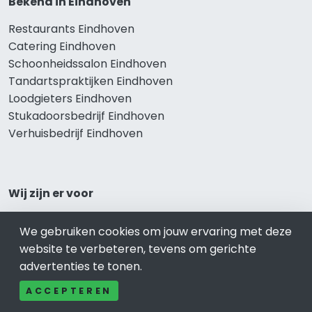
Bekend in Eindhoven
Restaurants Eindhoven
Catering Eindhoven
Schoonheidssalon Eindhoven
Tandartspraktijken Eindhoven
Loodgieters Eindhoven
Stukadoorsbedrijf Eindhoven
Verhuisbedrijf Eindhoven
Wij zijn er voor
Winkelen Eindhoven
We gebruiken cookies om jouw ervaring met deze
Meubel-Woonwinkel Eindhoven
website te verbeteren, tevens om gerichte
Appartementen- en Kamerverhuur Eindhoven
advertenties te tonen.
Camping Eindhoven
Overnachten Eindhoven
ACCEPTEREN
Vakantiehuis Eindhoven