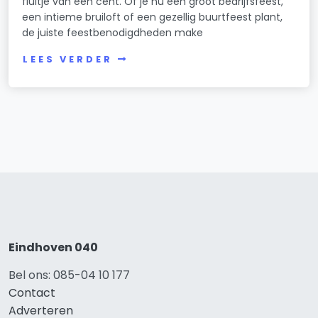
fluitje van een cent. Of je nu een groot bedrijfsfeest,
een intieme bruiloft of een gezellig buurtfeest plant,
de juiste feestbenodigdheden make
LEES VERDER
Eindhoven 040
Bel ons: 085-04 10 177
Contact
Adverteren