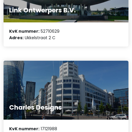
Link Ontwerpers B.V.
KvK nummer:
52710629
Adres:
Ukkelstraat 2 C
Charles Designs
KvK nummer:
17121988