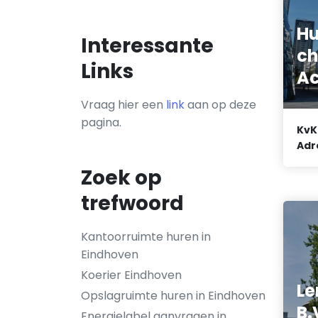
Hu
Interessante
ch
Links
Ac
Vraag hier een
link
aan op deze
pagina.
KvK
Adr
Zoek op
trefwoord
Kantoorruimte huren in
Eindhoven
Koerier Eindhoven
Le
Opslagruimte huren in Eindhoven
B.
Energielabel aanvragen in