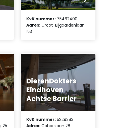
KvK nummer:
75462400
Adres:
Groot-Bijgaardenlaan
153
DierenDokters
Eindhoven
Achtse Barrier
KvK nummer:
52293831
 25
Adres:
Cahorslaan 28