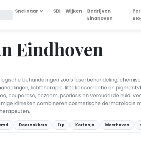
Snel naar
SBI
Wijken
Bedrijven
Per
Eindhoven
Blo
in Eindhoven
logische behandelingen zoals laserbehandeling, chemische 
andelingen, lichttherapie, littekencorrectie en pigment
ea, couperose, eczeem, psoriasis en verouderde huid. Vee
ommige klinieken combineren cosmetische dermatologie m
therapeuten.
emd
Doornakkers
Erp
Kortonjo
Meerhoven