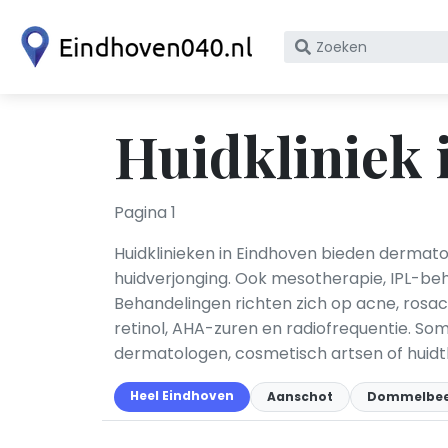
Zoek
op
bedrijfsnaam
of
Huidkliniek 
KvK
nummer
Pagina 1
Huidklinieken in Eindhoven bieden dermato
huidverjonging. Ook mesotherapie, IPL-beh
Behandelingen richten zich op acne, rosac
retinol, AHA-zuren en radiofrequentie. S
dermatologen, cosmetisch artsen of huid
Heel Eindhoven
Aanschot
Dommelbe