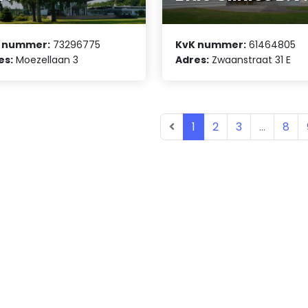
 nummer:
73296775
KvK nummer:
61464805
es:
Moezellaan 3
Adres:
Zwaanstraat 31 E
1
2
3
...
8