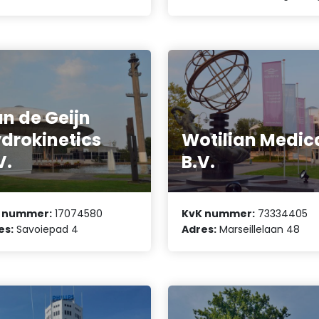
n de Geijn
drokinetics
Wotilian Medic
V.
B.V.
 nummer:
17074580
KvK nummer:
73334405
es:
Savoiepad 4
Adres:
Marseillelaan 48