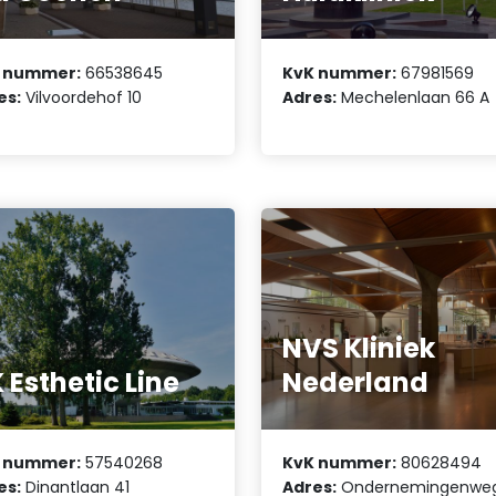
 nummer:
66538645
KvK nummer:
67981569
es:
Vilvoordehof 10
Adres:
Mechelenlaan 66 A
NVS Kliniek
 Esthetic Line
Nederland
 nummer:
57540268
KvK nummer:
80628494
es:
Dinantlaan 41
Adres:
Ondernemingenweg