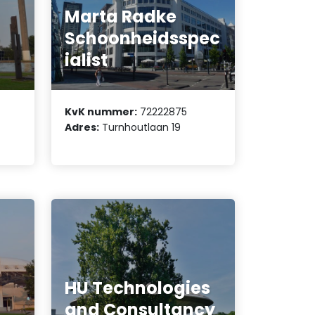
Marta Radke
Schoonheidsspec
ialist
KvK nummer:
72222875
Adres:
Turnhoutlaan 19
HU Technologies
and Consultancy