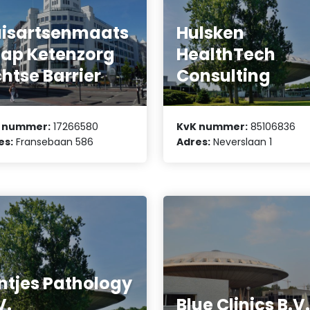
isartsenmaats
Hulsken
ap Ketenzorg
HealthTech
htse Barrier
Consulting
 nummer:
17266580
KvK nummer:
85106836
es:
Fransebaan 586
Adres:
Neverslaan 1
ntjes Pathology
V.
Blue Clinics B.V