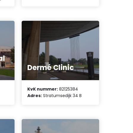
al
Dermé Clinic
KvK nummer:
82125384
Adres:
Stratumsedijk 34 B