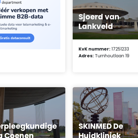
Sjoerd van
Lankveld
KvK nummer:
17251233
Adres:
Turnhoutlaan 19
rpleegkundige
SKINMED De
a Coenen
Huidkliniek