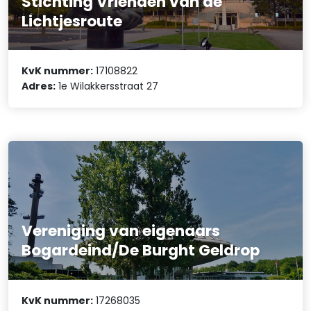
Stichting Vrienden van de
Lichtjesroute
KvK nummer:
17108822
Adres:
1e Wilakkersstraat 27
Vereniging van eigenaars
Bogardeind/De Burght Geldrop
KvK nummer:
17268035