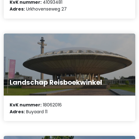
KvK nummer:
41093481
Adres:
Urkhovenseweg 27
Landschap Reisboekwinkel
KvK nummer:
18062016
Adres:
Buyaard 11