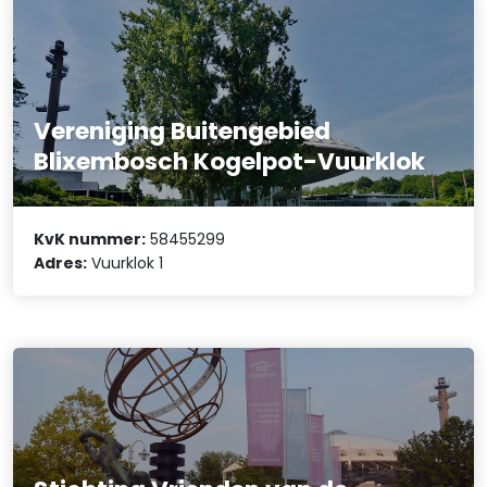
Vereniging Buitengebied
Blixembosch Kogelpot-Vuurklok
KvK nummer:
58455299
Adres:
Vuurklok 1