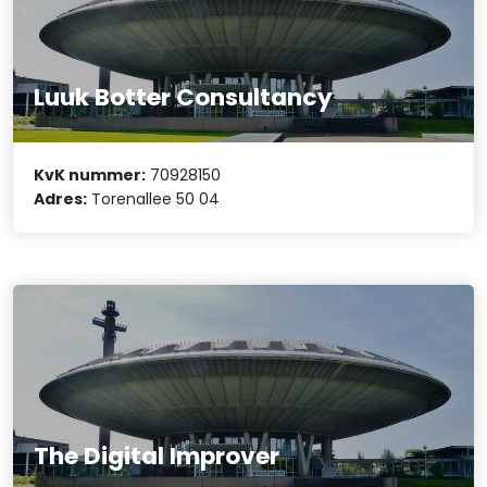
Luuk Botter Consultancy
KvK nummer:
70928150
Adres:
Torenallee 50 04
The Digital Improver