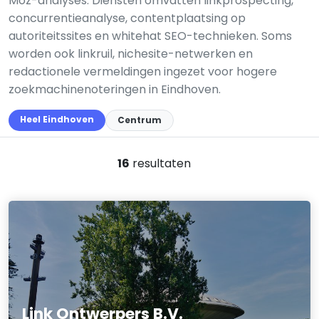
Moz-analyses. Diensten omvatten linkprospecting,
concurrentieanalyse, contentplaatsing op
autoriteitssites en whitehat SEO-technieken. Soms
worden ook linkruil, nichesite-netwerken en
redactionele vermeldingen ingezet voor hogere
zoekmachinenoteringen in Eindhoven.
Heel Eindhoven
Centrum
16
resultaten
Link Ontwerpers B.V.