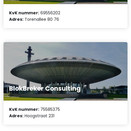
KvK nummer:
69556202
Adres:
Torenallee 80 76
BlokBreker Consulting
KvK nummer:
75585375
Adres:
Hoogstraat 231