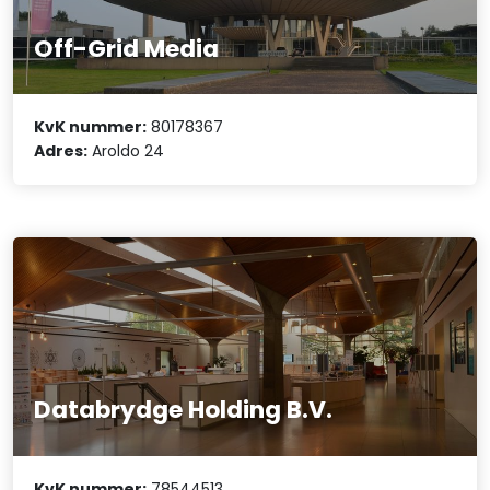
Off-Grid Media
KvK nummer:
80178367
Adres:
Aroldo 24
Databrydge Holding B.V.
KvK nummer:
78544513