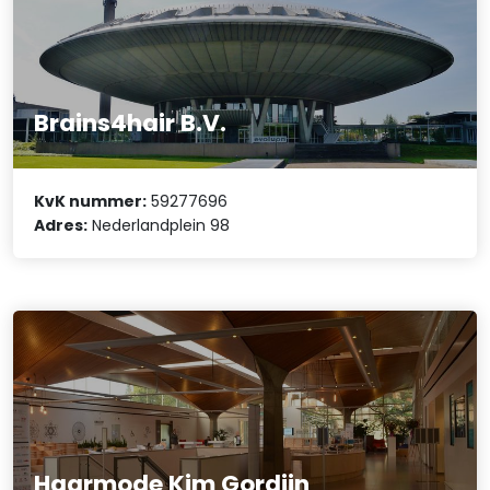
Brains4hair B.V.
KvK nummer:
59277696
Adres:
Nederlandplein 98
Haarmode Kim Gordijn