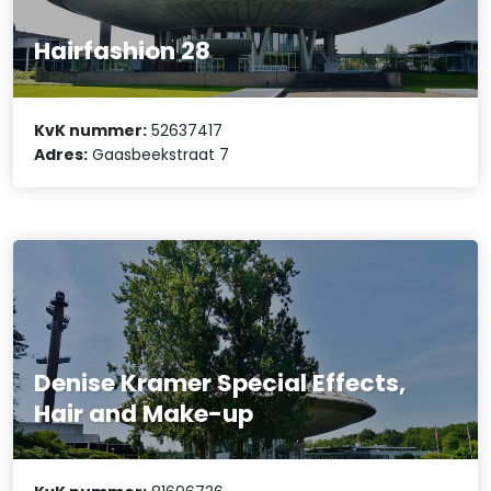
Hairfashion 28
KvK nummer:
52637417
Adres:
Gaasbeekstraat 7
Denise Kramer Special Effects,
Hair and Make-up