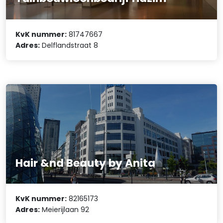
KvK nummer:
81747667
Adres:
Delflandstraat 8
Hair &nd Beauty by Anita
KvK nummer:
82165173
Adres:
Meierijlaan 92