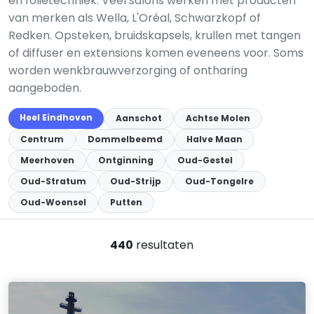
en folietechniek. Veel salons werken met producten
van merken als Wella, L'Oréal, Schwarzkopf of
Redken. Opsteken, bruidskapsels, krullen met tangen
of diffuser en extensions komen eveneens voor. Soms
worden wenkbrauwverzorging of ontharing
aangeboden.
Heel Eindhoven
Aanschot
Achtse Molen
Centrum
Dommelbeemd
Halve Maan
Meerhoven
Ontginning
Oud-Gestel
Oud-Stratum
Oud-Strijp
Oud-Tongelre
Oud-Woensel
Putten
440
resultaten