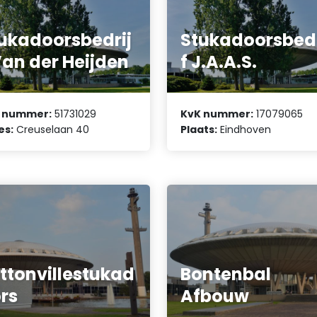
ukadoorsbedrij
Stukadoorsbedr
Van der Heijden
f J.A.A.S.
 nummer:
51731029
KvK nummer:
17079065
es:
Creuselaan 40
Plaats:
Eindhoven
ttonvillestukad
Bontenbal
rs
Afbouw