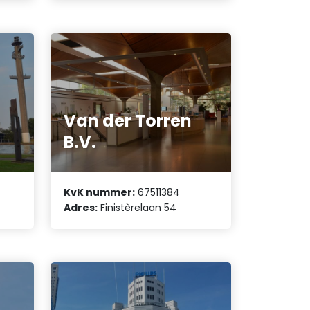
Van der Torren
B.V.
KvK nummer:
67511384
Adres:
Finistèrelaan 54