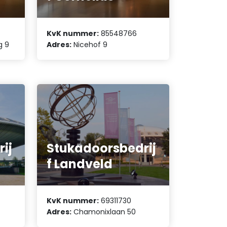
KvK nummer:
85548766
g 9
Adres:
Nicehof 9
ij
Stukadoorsbedrij
f Landveld
KvK nummer:
69311730
Adres:
Chamonixlaan 50