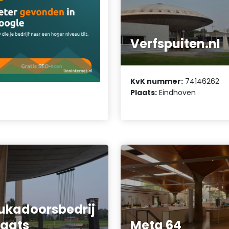
Verfspuiten.nl
KvK nummer:
74146262
Plaats:
Eindhoven
ukadoorsbedrij
Baats
Meta 64