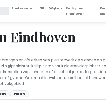
Snel naar
SBI
Wijken
Bedrijven
Per
Eindhoven
Blo
in Eindhoven
anbrengen en afwerken van pleisterwerk op wanden en p
ijn gipspleister, kalkpleister, spuitpleister, sierpleist
 het herstellen van scheuren of beschadigde ondergrond
as of gyproc. Ook machine-stucen, traditioneel handwe
et vakgebied.
Maan
Putten