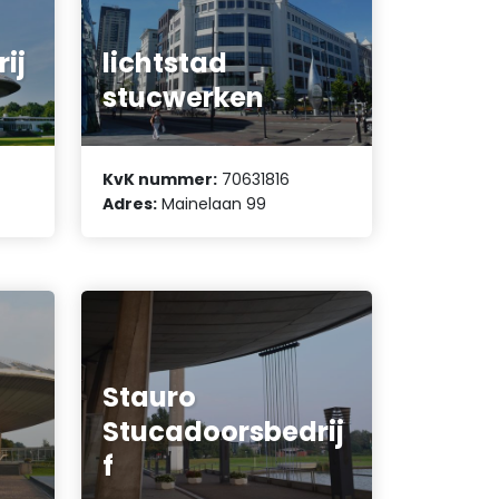
ij
lichtstad
stucwerken
KvK nummer:
70631816
Adres:
Mainelaan 99
Stauro
Stucadoorsbedrij
f