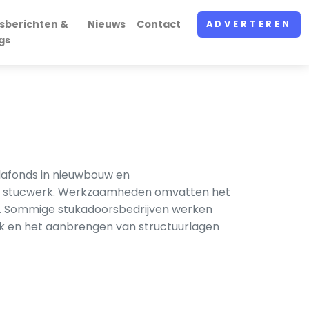
sberichten &
Nieuws
Contact
ADVERTEREN
gs
lafonds in nieuwbouw en
er en stucwerk. Werkzaamheden omvatten het
en. Sommige stukadoorsbedrijven werken
rk en het aanbrengen van structuurlagen