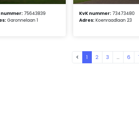
 nummer:
75643839
KvK nummer:
73473480
es:
Garonnelaan 1
Adres:
Koenraadlaan 23
1
2
3
...
6