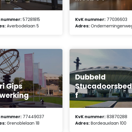
 nummer:
57281815
KvK nummer:
77036603
es:
Averbodelaan 5
Adres:
Ondernemingenwe
Dubbeld
eri Gips
Stucadoorsbedr
werking
f
 nummer:
77449037
KvK nummer:
83870288
es:
Grenoblelaan 18
Adres:
Bordeauxlaan 100