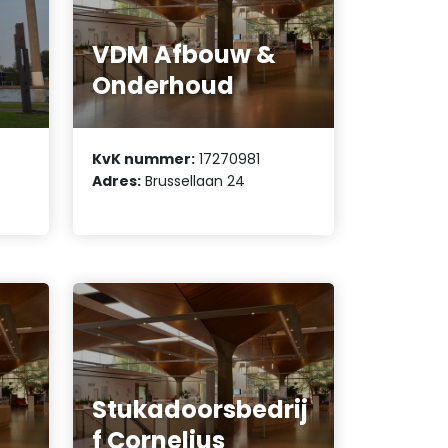
VDM Afbouw &
Onderhoud
KvK nummer:
17270981
Adres:
Brussellaan 24
Stukadoorsbedrij
f Cornelius