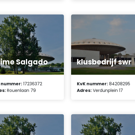
ime Salgado
klusbedrijf swr
 nummer:
17236372
KvK nummer:
84208295
es:
Rouenlaan 79
Adres:
Verdunplein 17