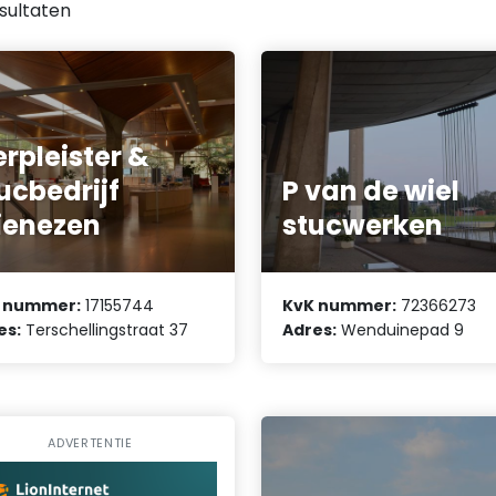
sultaten
erpleister &
ucbedrijf
P van de wiel
ienezen
stucwerken
 nummer:
17155744
KvK nummer:
72366273
es:
Terschellingstraat 37
Adres:
Wenduinepad 9
ADVERTENTIE