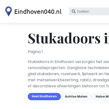
Zoek
op
bedrijfsnaam
of
Stukadoors 
KvK
nummer
Pagina 1
Stukadoors in Eindhoven verzorgen het a
renovatieprojecten. Gangbare technieken z
glad stukadoren, rozetwerk, lijstwerk en
met metselwerkbezetting, rabitz, draadga
of decoratieve afwerkingen behoren tot h
Heel Eindhoven
Achtse Molen
Halve 