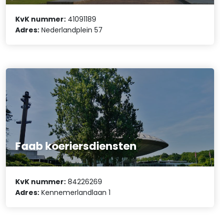
KvK nummer:
41091189
Adres:
Nederlandplein 57
Faab koeriersdiensten
KvK nummer:
84226269
Adres:
Kennemerlandlaan 1