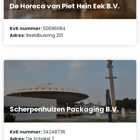
De Horeca van Piet Hein Eek B.V.
KvK nummer:
50696084
Adres:
Beeldbuisring 201
Scherpenhuizen Packaging B.V.
KvK nummer:
34248736
Adres:
De Schakel 7