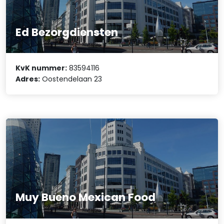
Ed Bezorgdiensten
KvK nummer:
83594116
Adres:
Oostendelaan 23
Muy Bueno Mexican Food