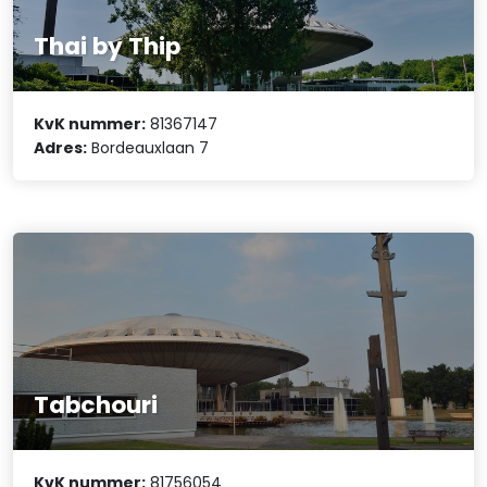
Thai by Thip
KvK nummer:
81367147
Adres:
Bordeauxlaan 7
Tabchouri
KvK nummer:
81756054