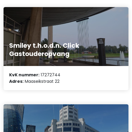
Smiley t.h.o.d.n. Click
Gastouderopvang
KvK nummer:
17272744
Adres:
Maaseikstraat 22