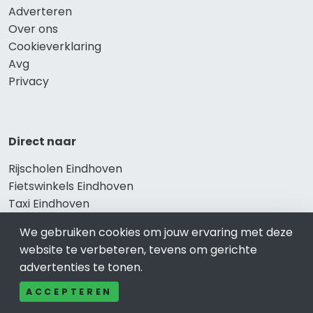
Adverteren
Over ons
Cookieverklaring
Avg
Privacy
Direct naar
Rijscholen Eindhoven
Fietswinkels Eindhoven
Taxi Eindhoven
Kapper Eindhoven
We gebruiken cookies om jouw ervaring met deze
Gezondheid Eindhoven
website te verbeteren, tevens om gerichte
Afvallen Eindhoven
advertenties te tonen.
Gezond eten Eindhoven
ACCEPTEREN