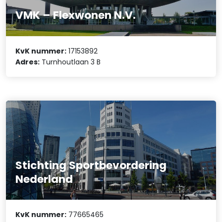
VMK – Flexwonen N.V.
KvK nummer:
17153892
Adres:
Turnhoutlaan 3 B
Stichting Sportbevordering
Nederland
KvK nummer:
77665465