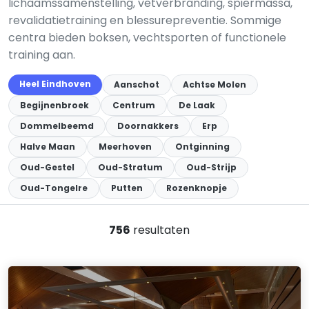
lichaamssamenstelling, vetverbranding, spiermassa,
revalidatietraining en blessurepreventie. Sommige
centra bieden boksen, vechtsporten of functionele
training aan.
Heel Eindhoven
Aanschot
Achtse Molen
Begijnenbroek
Centrum
De Laak
Dommelbeemd
Doornakkers
Erp
Halve Maan
Meerhoven
Ontginning
Oud-Gestel
Oud-Stratum
Oud-Strijp
Oud-Tongelre
Putten
Rozenknopje
756
resultaten