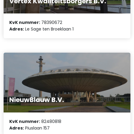
Vertex Kwaliteitsborgers B.V.
KvK nummer:
78390672
Adres:
Le Sage ten Broeklaan 1
NieuwBlauw B.V.
KvK nummer:
82480818
Adres:
Piuslaan 157