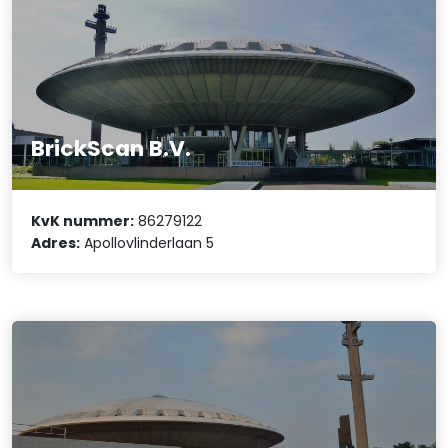
BrickScan B.V.
KvK nummer:
86279122
Adres:
Apollovlinderlaan 5