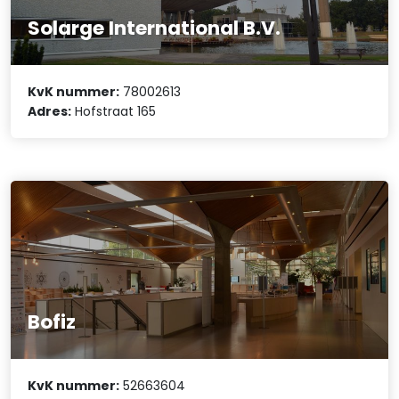
Solarge International B.V.
KvK nummer:
78002613
Adres:
Hofstraat 165
Bofiz
KvK nummer:
52663604