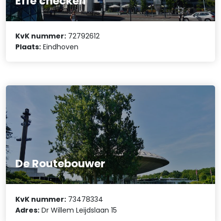
Effe checken
KvK nummer:
72792612
Plaats:
Eindhoven
De Routebouwer
KvK nummer:
73478334
Adres:
Dr Willem Leijdslaan 15