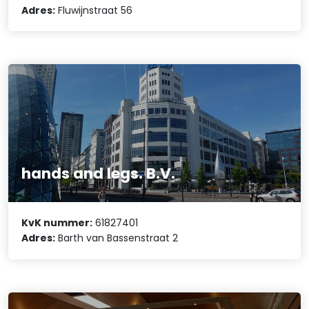
Adres:
Fluwijnstraat 56
hands and legs. B.V.
KvK nummer:
61827401
Adres:
Barth van Bassenstraat 2