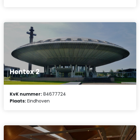
Hentex 2
KvK nummer:
84677724
Plaats:
Eindhoven