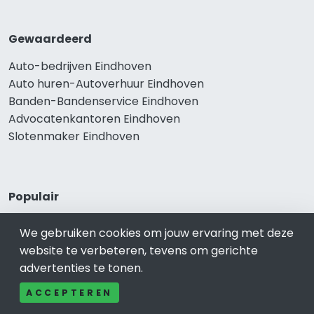
Gewaardeerd
Auto-bedrijven Eindhoven
Auto huren-Autoverhuur Eindhoven
Banden-Bandenservice Eindhoven
Advocatenkantoren Eindhoven
Slotenmaker Eindhoven
Populair
Woningruil Eindhoven
We gebruiken cookies om jouw ervaring met deze
Prive Spa-Sauna Eindhoven
website te verbeteren, tevens om gerichte
Incassobureau Eindhoven
advertenties te tonen.
Bedrijfsruimte Eindhoven
Ongediertebestrijding Eindhoven
ACCEPTEREN