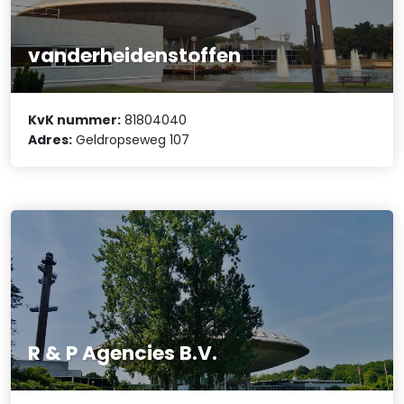
vanderheidenstoffen
KvK nummer:
81804040
Adres:
Geldropseweg 107
R & P Agencies B.V.