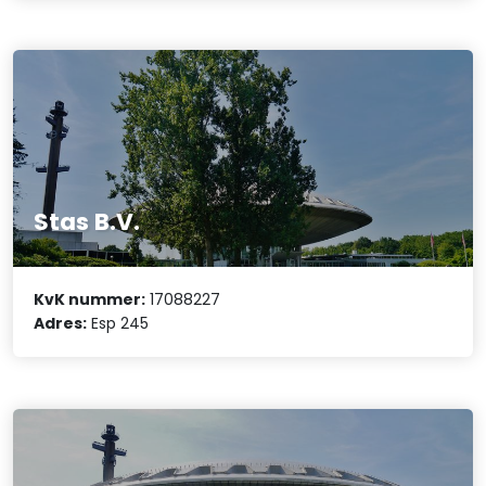
Stas B.V.
KvK nummer:
17088227
Adres:
Esp 245