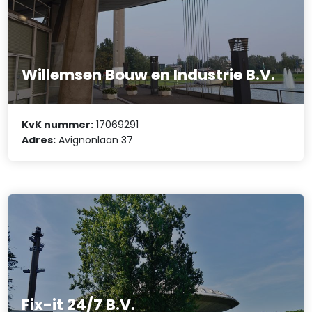
Willemsen Bouw en Industrie B.V.
KvK nummer:
17069291
Adres:
Avignonlaan 37
Fix-it 24/7 B.V.