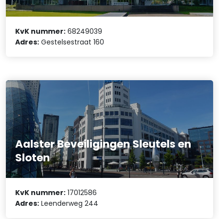
KvK nummer:
68249039
Adres:
Gestelsestraat 160
Aalster Beveiligingen Sleutels en
Sloten
KvK nummer:
17012586
Adres:
Leenderweg 244