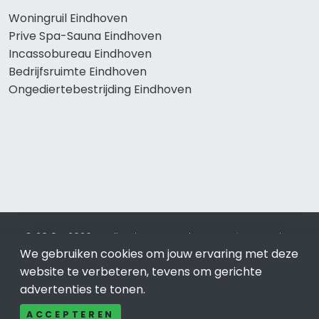
Woningruil Eindhoven
Prive Spa-Sauna Eindhoven
Incassobureau Eindhoven
Bedrijfsruimte Eindhoven
Ongediertebestrijding Eindhoven
© 2019 - 2026 Realisatie en SEO door
SEO-bureau
Lion
We gebruiken cookies om jouw ervaring met deze
Internet. Betaal alleen voor bewezen resultaten?
SEO
optimalisatie No Cure No Pay
.
Eindhoven
is onderdeel van
website te verbeteren, tevens om gerichte
Lion Internet.
advertenties te tonen.
Beeldcredits
ACCEPTEREN