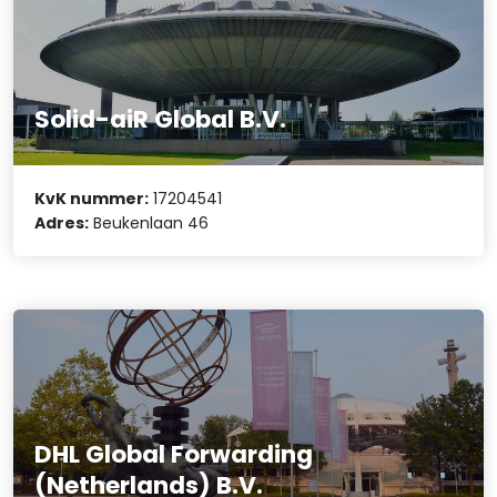
Solid-aiR Global B.V.
KvK nummer:
17204541
Adres:
Beukenlaan 46
DHL Global Forwarding
(Netherlands) B.V.