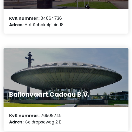
KvK nummer:
34064736
Adres:
Het Schakelplein 18
Ballonvaart Cadeau B.V.
KvK nummer:
76509745
Adres:
Geldropseweg 2 E