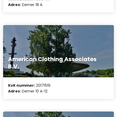
Adres:
Demer 18 A
American Clothing Associates
B.V.
KvK nummer:
20171519
Adres:
Demer 10 A-12