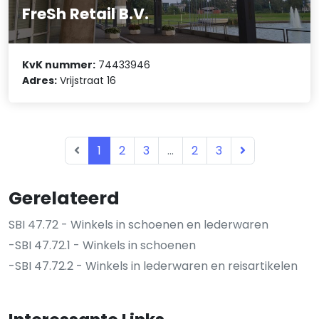
FreSh Retail B.V.
KvK nummer:
74433946
Adres:
Vrijstraat 16
1
2
3
...
2
3
Gerelateerd
SBI 47.72 - Winkels in schoenen en lederwaren
-SBI 47.72.1 - Winkels in schoenen
-SBI 47.72.2 - Winkels in lederwaren en reisartikelen