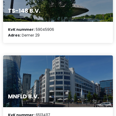
TS-148 B.V.
KvK nummer:
59045906
Adres:
Demer 29
MNFLD B.V.
KvK nummer:
65134117