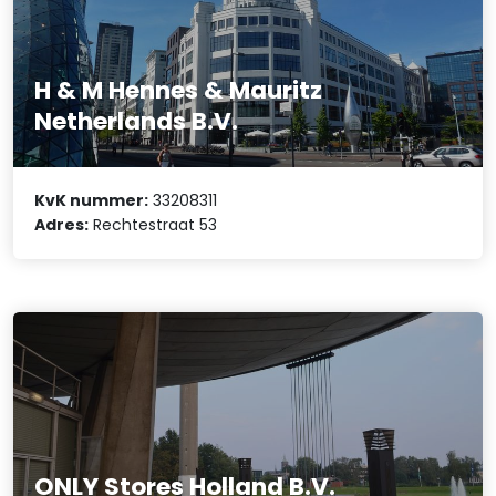
H & M Hennes & Mauritz
Netherlands B.V.
KvK nummer:
33208311
Adres:
Rechtestraat 53
ONLY Stores Holland B.V.