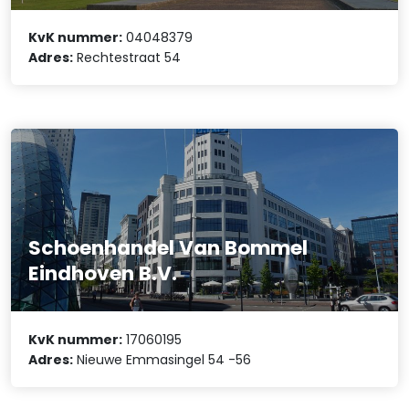
KvK nummer:
04048379
Adres:
Rechtestraat 54
Schoenhandel Van Bommel
Eindhoven B.V.
KvK nummer:
17060195
Adres:
Nieuwe Emmasingel 54 -56