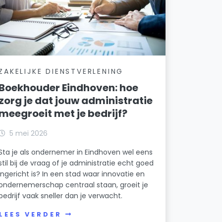
ZAKELIJKE DIENSTVERLENING
Boekhouder Eindhoven: hoe
zorg je dat jouw administratie
meegroeit met je bedrijf?
5 mei 2026
Sta je als ondernemer in Eindhoven wel eens
stil bij de vraag of je administratie echt goed
ingericht is? In een stad waar innovatie en
ondernemerschap centraal staan, groeit je
bedrijf vaak sneller dan je verwacht.
LEES VERDER