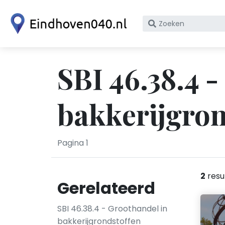
Zoek
op
bedrijfsnaam
of
SBI 46.38.4 
KvK
nummer
bakkerijgron
Pagina 1
2
resu
Gerelateerd
SBI 46.38.4 - Groothandel in
bakkerijgrondstoffen