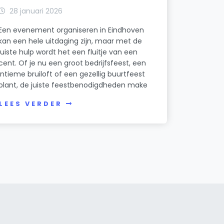
28 januari 2026
Een evenement organiseren in Eindhoven
kan een hele uitdaging zijn, maar met de
juiste hulp wordt het een fluitje van een
cent. Of je nu een groot bedrijfsfeest, een
intieme bruiloft of een gezellig buurtfeest
plant, de juiste feestbenodigdheden make
LEES VERDER