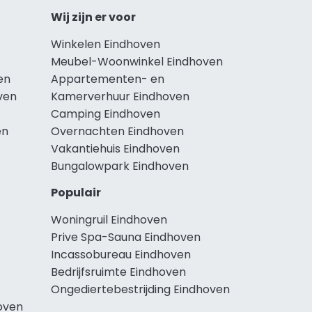
Wij zijn er voor
Winkelen Eindhoven
Meubel-Woonwinkel Eindhoven
en
Appartementen- en
ven
Kamerverhuur Eindhoven
Camping Eindhoven
en
Overnachten Eindhoven
Vakantiehuis Eindhoven
Bungalowpark Eindhoven
Populair
Woningruil Eindhoven
Prive Spa-Sauna Eindhoven
Incassobureau Eindhoven
Bedrijfsruimte Eindhoven
Ongediertebestrijding Eindhoven
oven