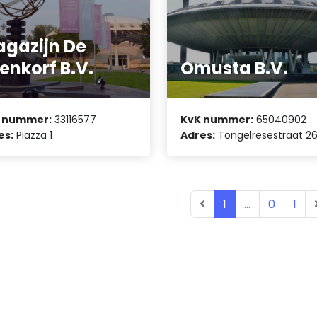
gazijn De
jenkorf B.V.
Omusta B.V.
 nummer:
33116577
KvK nummer:
65040902
es:
Piazza 1
Adres:
Tongelresestraat 2
1
...
0
1