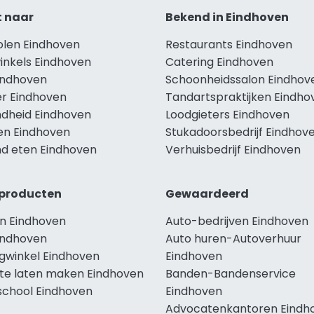
t naar
Bekend in Eindhoven
olen Eindhoven
Restaurants Eindhoven
inkels Eindhoven
Catering Eindhoven
Eindhoven
Schoonheidssalon Eindhov
r Eindhoven
Tandartspraktijken Eindho
dheid Eindhoven
Loodgieters Eindhoven
len Eindhoven
Stukadoorsbedrijf Eindhov
d eten Eindhoven
Verhuisbedrijf Eindhoven
producten
Gewaardeerd
n Eindhoven
Auto-bedrijven Eindhoven
indhoven
Auto huren-Autoverhuur
ngwinkel Eindhoven
Eindhoven
te laten maken Eindhoven
Banden-Bandenservice
school Eindhoven
Eindhoven
Advocatenkantoren Eindh