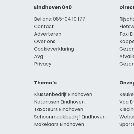
Eindhoven 040
Direc
Bel ons: 085-04 10 177
Rijsch
Contact
Fietsw
Adverteren
Taxi 
Over ons
Kappe
Cookieverklaring
Gezon
Avg
Afval
Privacy
Gezon
Thema’s
Onze 
Klussenbedrijf Eindhoven
Keuke
Notarissen Eindhoven
Vca E
Taxateurs Eindhoven
Kledi
Schoonmaakbedrijf Eindhoven
Websi
Makelaars Eindhoven
Sport