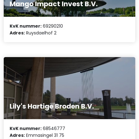
Mango Impact Invest B.V.
KvK nummer:
69290210
Adres:
Ruysdaelhof 2
Lily's Hartige Broden B.V.
KvK nummer:
68546777
Adres:
Emmasingel 31 75