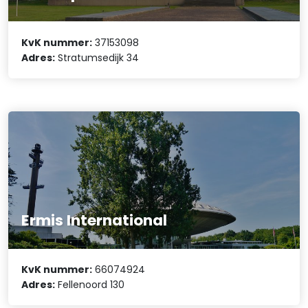
KvK nummer:
37153098
Adres:
Stratumsedijk 34
Ermis International
KvK nummer:
66074924
Adres:
Fellenoord 130