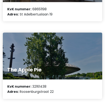
KvK nummer:
68651198
Adres:
St Adelbertuslaan 19
The Apple Pie
KvK nummer:
32161438
Adres:
Roosenburgstraat 22