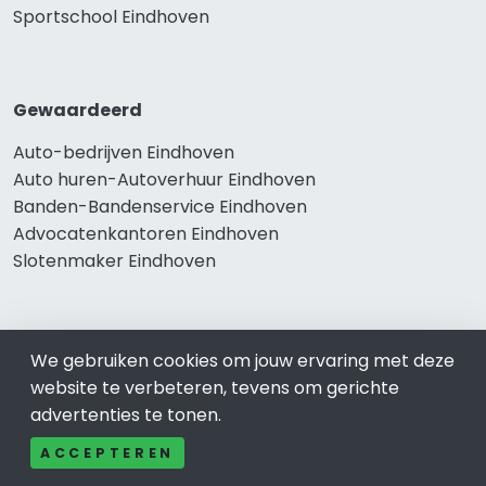
Sportschool Eindhoven
Gewaardeerd
Auto-bedrijven Eindhoven
Auto huren-Autoverhuur Eindhoven
Banden-Bandenservice Eindhoven
Advocatenkantoren Eindhoven
Slotenmaker Eindhoven
Populair
We gebruiken cookies om jouw ervaring met deze
website te verbeteren, tevens om gerichte
Woningruil Eindhoven
advertenties te tonen.
Prive Spa-Sauna Eindhoven
Incassobureau Eindhoven
ACCEPTEREN
Bedrijfsruimte Eindhoven