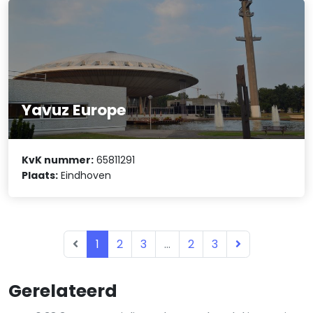
Yavuz Europe
KvK nummer:
65811291
Plaats:
Eindhoven
1
2
3
...
2
3
Gerelateerd