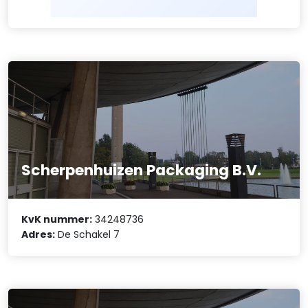
Scherpenhuizen Packaging B.V.
KvK nummer:
34248736
Adres:
De Schakel 7