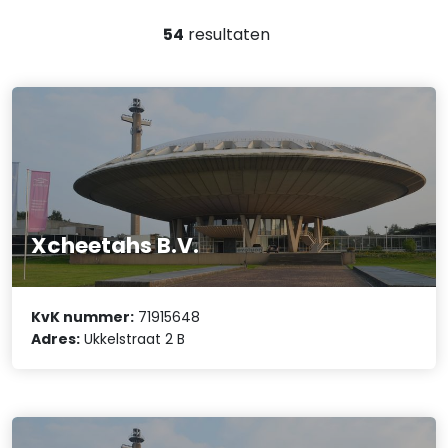
54
resultaten
Xcheetahs B.V.
KvK nummer:
71915648
Adres:
Ukkelstraat 2 B