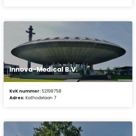
Innova-Medical B.V.
KvK nummer:
52198758
Adres:
Kathodelaan 7