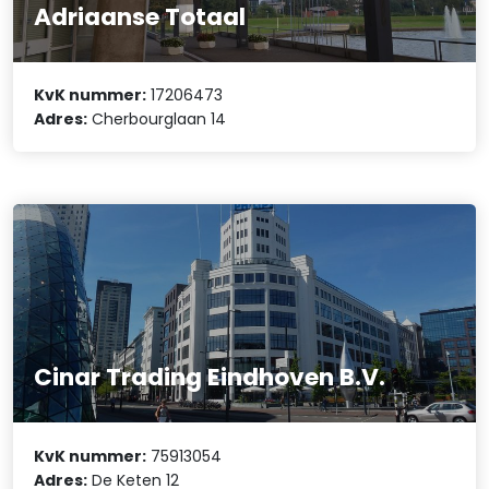
Adriaanse Totaal
KvK nummer:
17206473
Adres:
Cherbourglaan 14
Cinar Trading Eindhoven B.V.
KvK nummer:
75913054
Adres:
De Keten 12