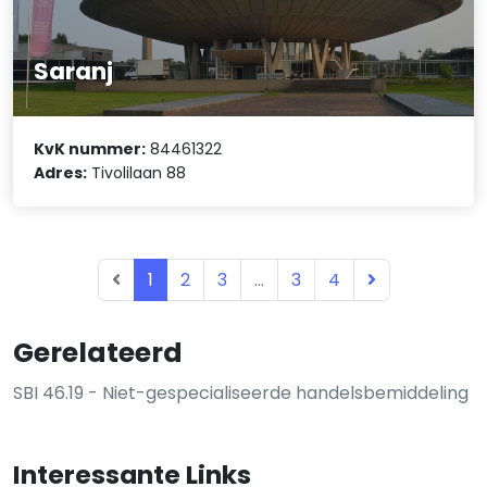
Saranj
KvK nummer:
84461322
Adres:
Tivolilaan 88
1
2
3
...
3
4
Gerelateerd
SBI 46.19 - Niet-gespecialiseerde handelsbemiddeling
Interessante Links