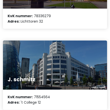
KvK nummer:
78336279
Adres:
Lichttoren 32
J. schmitz
KvK nummer:
71554564
Adres:
't College 12