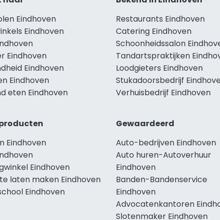
olen Eindhoven
Restaurants Eindhoven
inkels Eindhoven
Catering Eindhoven
Eindhoven
Schoonheidssalon Eindhov
r Eindhoven
Tandartspraktijken Eindho
dheid Eindhoven
Loodgieters Eindhoven
len Eindhoven
Stukadoorsbedrijf Eindhov
d eten Eindhoven
Verhuisbedrijf Eindhoven
producten
Gewaardeerd
n Eindhoven
Auto-bedrijven Eindhoven
indhoven
Auto huren-Autoverhuur
ngwinkel Eindhoven
Eindhoven
te laten maken Eindhoven
Banden-Bandenservice
school Eindhoven
Eindhoven
Advocatenkantoren Eindh
Slotenmaker Eindhoven