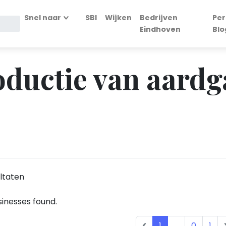
Snel naar
SBI
Wijken
Bedrijven
Per
Eindhoven
Blo
oductie van aardg
ltaten
inesses found.
1
...
0
1