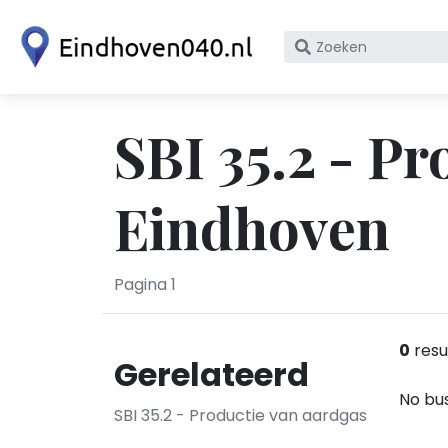
Zoek
op
bedrijfsnaam
of
SBI 35.2 - Pr
KvK
nummer
Eindhoven
Pagina 1
0
resu
Gerelateerd
No bus
SBI 35.2 - Productie van aardgas