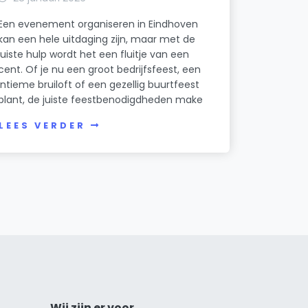
Een evenement organiseren in Eindhoven
kan een hele uitdaging zijn, maar met de
juiste hulp wordt het een fluitje van een
cent. Of je nu een groot bedrijfsfeest, een
intieme bruiloft of een gezellig buurtfeest
plant, de juiste feestbenodigdheden make
LEES VERDER
Wij zijn er voor