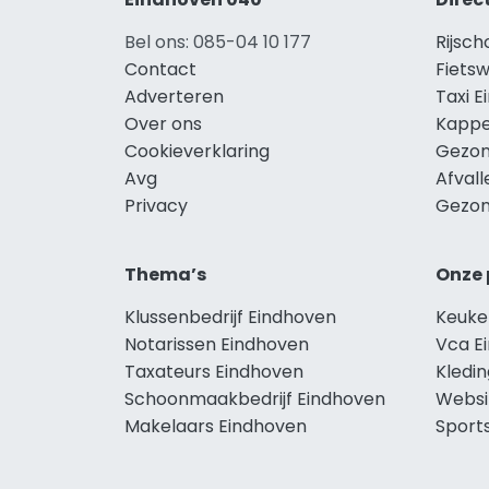
Bel ons: 085-04 10 177
Rijsch
Contact
Fietsw
Adverteren
Taxi 
Over ons
Kappe
Cookieverklaring
Gezon
Avg
Afval
Privacy
Gezon
Thema’s
Onze 
Klussenbedrijf Eindhoven
Keuke
Notarissen Eindhoven
Vca E
Taxateurs Eindhoven
Kledi
Schoonmaakbedrijf Eindhoven
Websi
Makelaars Eindhoven
Sport