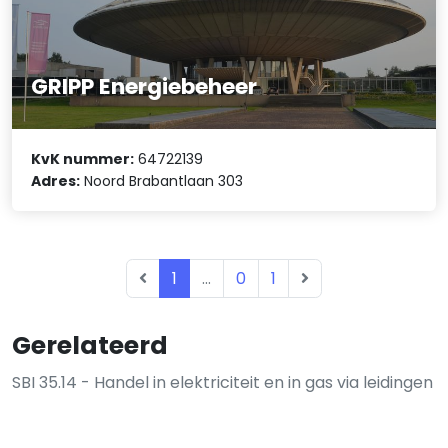
GRIPP Energiebeheer
KvK nummer:
64722139
Adres:
Noord Brabantlaan 303
1
...
0
1
Gerelateerd
SBI 35.14 - Handel in elektriciteit en in gas via leidingen