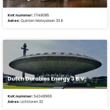
KvK nummer:
17148085
Adres:
Quinten Matsyslaan 33 B
Dutch Durables Energy 3 B.V.
KvK nummer:
54048966
Adres:
Lichttoren 32