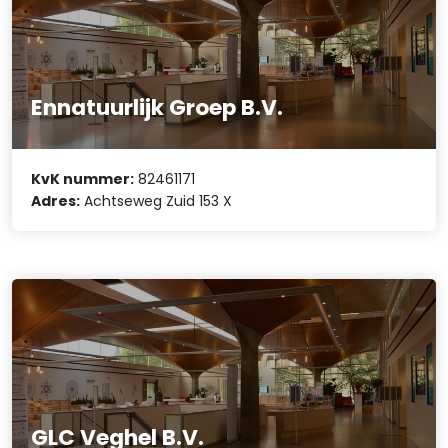
Ennatuurlijk Groep B.V.
KvK nummer:
82461171
Adres:
Achtseweg Zuid 153 X
GLC Veghel B.V.