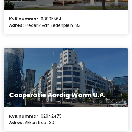
KvK nummer:
68905564
Adres:
Frederik van Eedenplein 183
Coöperatie Aardig Warm U.A.
KvK nummer:
62042475
Adres:
Akkerstraat 30