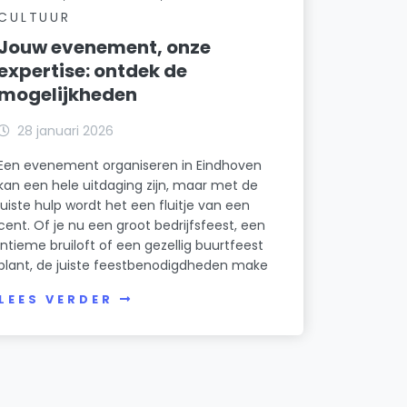
CULTUUR
Jouw evenement, onze
expertise: ontdek de
mogelijkheden
28 januari 2026
Een evenement organiseren in Eindhoven
kan een hele uitdaging zijn, maar met de
juiste hulp wordt het een fluitje van een
cent. Of je nu een groot bedrijfsfeest, een
intieme bruiloft of een gezellig buurtfeest
plant, de juiste feestbenodigdheden make
LEES VERDER