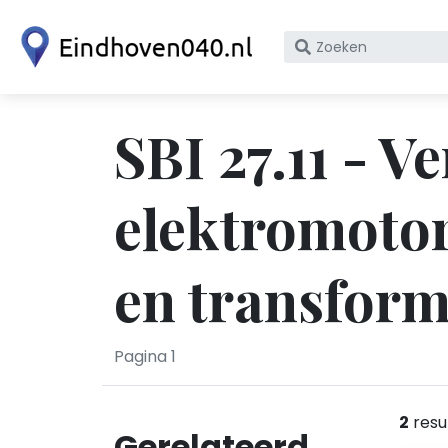
Zoek
op
bedrijfsnaam
of
SBI 27.11 - V
KvK
nummer
elektromotor
en transform
Pagina 1
2
resu
Gerelateerd