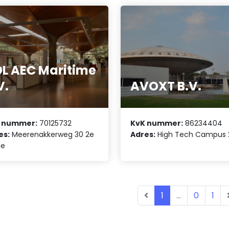
L AEC Maritime
V.
AVOXT B.V.
 nummer:
70125732
KvK nummer:
86234404
es:
Meerenakkerweg 30 2e
Adres:
High Tech Campus 
ge
1
...
0
1