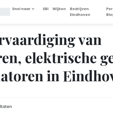
Snel naar
SBI
Wijken
Bedrijven
Per
Eindhoven
Blo
ervaardiging van
en, elektrische g
atoren in Eindho
ltaten