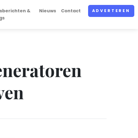
sberichten &
Nieuws
Contact
ADVERTEREN
gs
eneratoren
ven