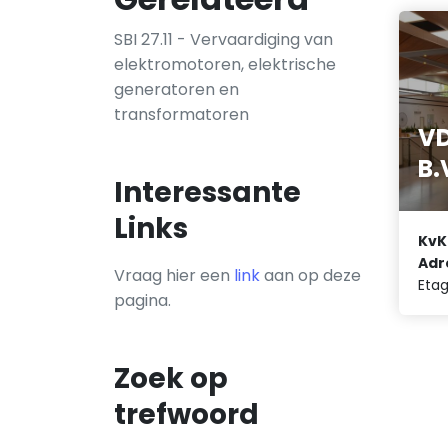
SBI 27.11 - Vervaardiging van
elektromotoren, elektrische
generatoren en
transformatoren
VD
B.
Interessante
Links
KvK
Adr
Vraag hier een
link
aan op deze
Eta
pagina.
Zoek op
trefwoord