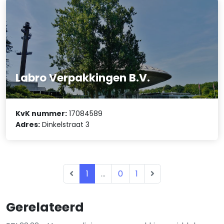
Labro Verpakkingen B.V.
KvK nummer:
17084589
Adres:
Dinkelstraat 3
1
...
0
1
Gerelateerd