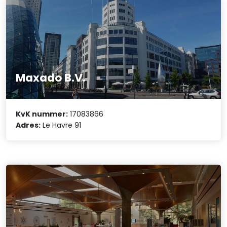
Maxado B.V.
KvK nummer:
17083866
Adres:
Le Havre 91