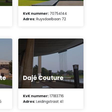
KvK nummer:
70754144
Adres:
Ruysdaelbaan 72
tte
Dajé Couture
KvK nummer:
17183716
5
Adres:
Leidingstraat 41