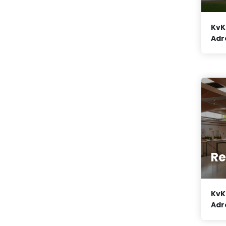
KvK
Adr
Re
KvK
Adr