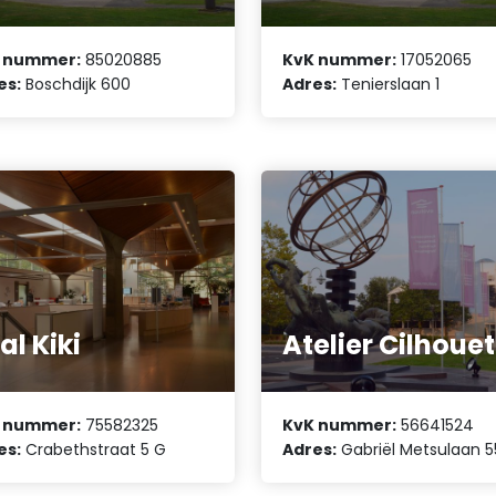
 nummer:
85020885
KvK nummer:
17052065
es:
Boschdijk 600
Adres:
Tenierslaan 1
al Kiki
Atelier Cilhoue
 nummer:
75582325
KvK nummer:
56641524
es:
Crabethstraat 5 G
Adres:
Gabriël Metsulaan 5