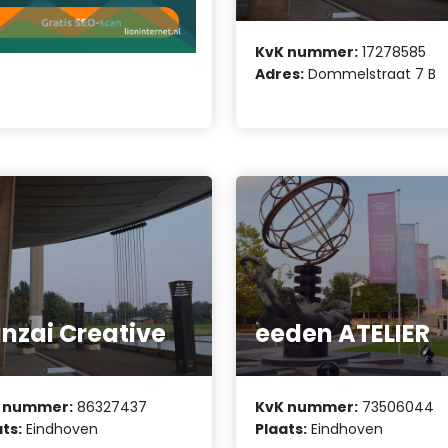
KvK nummer:
17278585
Adres:
Dommelstraat 7 B
nzai Creative
eeden ATELIER
 nummer:
86327437
KvK nummer:
73506044
ts:
Eindhoven
Plaats:
Eindhoven