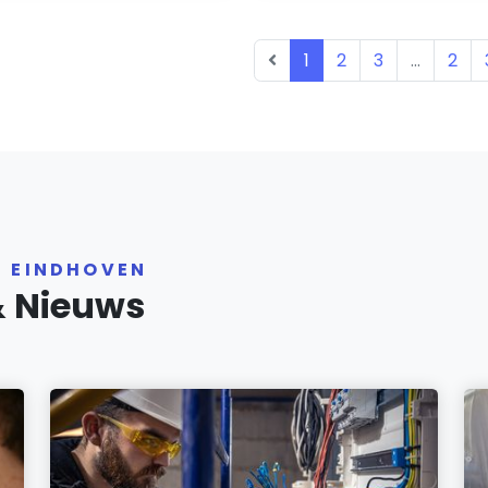
1
2
3
...
2
R EINDHOVEN
& Nieuws