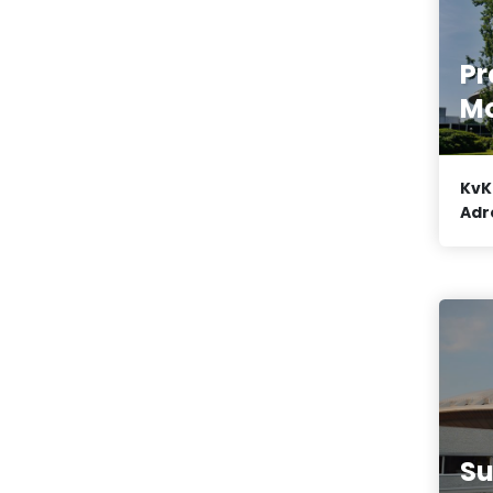
Pr
Mo
KvK
Adr
Su