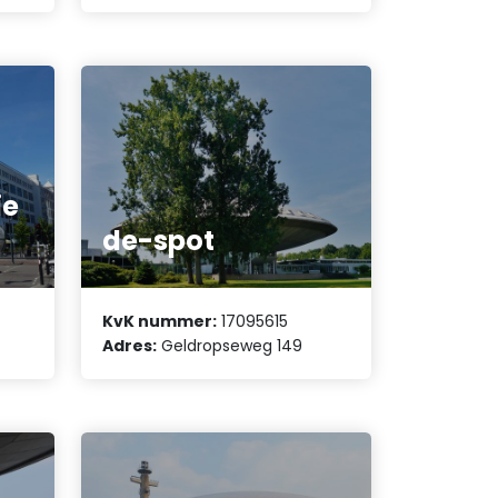
ie
de-spot
KvK nummer:
17095615
Adres:
Geldropseweg 149