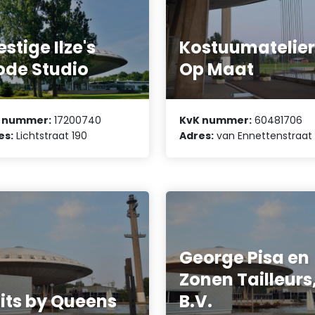
estige Ilze's
Kostuumatelie
de Studio
Op Maat
 nummer:
17200740
KvK nummer:
60481706
es:
Lichtstraat 190
Adres:
van Ennettenstraat 
George Pisa en
Zonen Tailleurs
its by Queens
B.V.