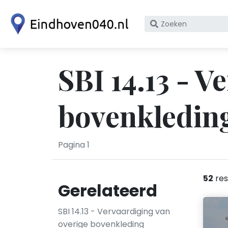
Zoek
op
bedrijfsnaam
of
SBI 14.13 - V
KvK
nummer
bovenkledin
Pagina 1
52
res
Gerelateerd
SBI 14.13 - Vervaardiging van
overige bovenkleding