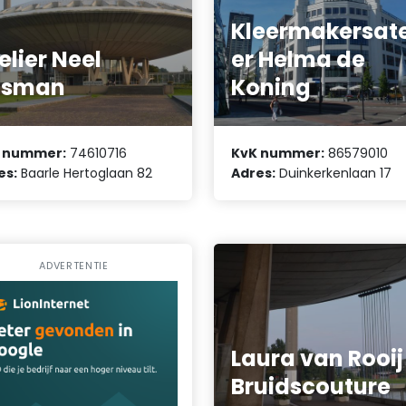
Kleermakersate
elier Neel
er Helma de
osman
Koning
 nummer:
74610716
KvK nummer:
86579010
es:
Baarle Hertoglaan 82
Adres:
Duinkerkenlaan 17
ADVERTENTIE
Laura van Rooij
Bruidscouture