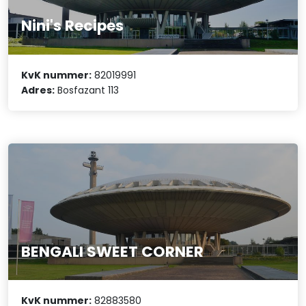
Nini's Recipes
KvK nummer:
82019991
Adres:
Bosfazant 113
BENGALI SWEET CORNER
KvK nummer:
82883580