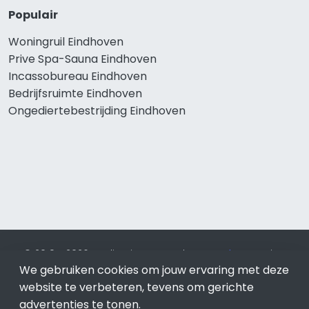
Populair
Woningruil Eindhoven
Prive Spa-Sauna Eindhoven
Incassobureau Eindhoven
Bedrijfsruimte Eindhoven
Ongediertebestrijding Eindhoven
© 2019 - 2026 Realisatie en SEO door
SEO-bureau
Lion
Internet. Betaal alleen voor bewezen resultaten?
SEO
We gebruiken cookies om jouw ervaring met deze
optimalisatie No Cure No Pay
.
Eindhoven
is onderdeel van
website te verbeteren, tevens om gerichte
Lion Internet.
advertenties te tonen.