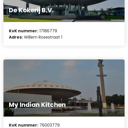
De Kokerij B.V.
KvK nummer:
17186779
Adres:
Willem Rosestraat 1
My Indian Kitchen
KvK nummer:
76003779