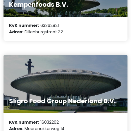
Kempenfoods B.V.
KvK nummer:
63362821
Adres:
Dillenburgstraat 32
Sligro Food Group Nederland B.V.
KvK nummer:
16032202
Adres:
Meerenakkerweg 14