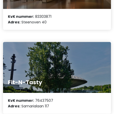
KvK nummer:
83303871
Adres:
Steenoven 40
Fit-N-Tasty
KvK nummer:
76437507
Adres:
Samarialaan 117