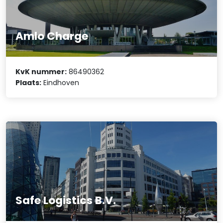
Amlo Charge
KvK nummer:
86490362
Plaats:
Eindhoven
Safe Logistics B.V.