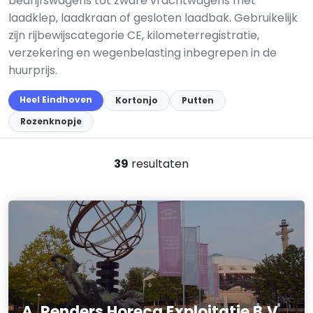
bedrijfswagens tot zware vrachtwagens met
laadklep, laadkraan of gesloten laadbak. Gebruikelijk
zijn rijbewijscategorie CE, kilometerregistratie,
verzekering en wegenbelasting inbegrepen in de
huurprijs.
Heel Eindhoven
Kortonjo
Putten
Rozenknopje
39
resultaten
A. Renders Horeca Exploitatie B.V.