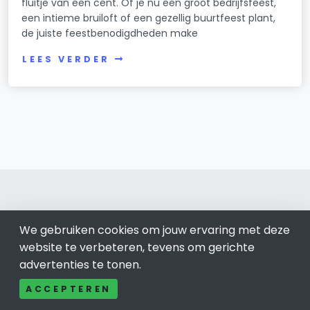
fluitje van een cent. Of je nu een groot bedrijfsfeest,
een intieme bruiloft of een gezellig buurtfeest plant,
de juiste feestbenodigdheden make
LEES VERDER
We gebruiken cookies om jouw ervaring met deze
Eindhoven 040
website te verbeteren, tevens om gerichte
advertenties te tonen.
Bel ons: 085-04 10 177
Contact
ACCEPTEREN
Adverteren