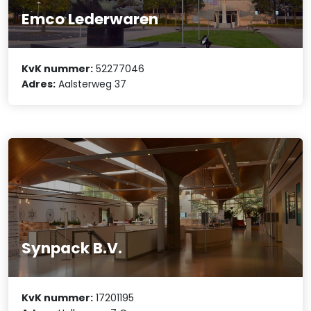
Emco Lederwaren
KvK nummer:
52277046
Adres:
Aalsterweg 37
Synpack B.V.
KvK nummer:
17201195