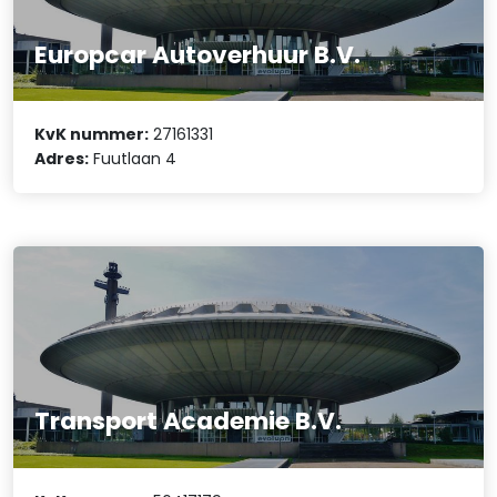
Europcar Autoverhuur B.V.
KvK nummer:
27161331
Adres:
Fuutlaan 4
Transport Academie B.V.