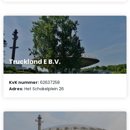
Truckland E B.V.
KvK nummer:
62637258
Adres:
Het Schakelplein 26