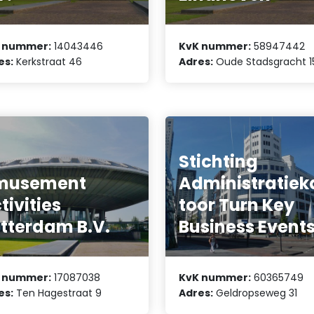
 nummer:
14043446
KvK nummer:
58947442
es:
Kerkstraat 46
Adres:
Oude Stadsgracht 1
Stichting
musement
Administratiek
tivities
toor Turn Key
tterdam B.V.
Business Event
 nummer:
17087038
KvK nummer:
60365749
es:
Ten Hagestraat 9
Adres:
Geldropseweg 31