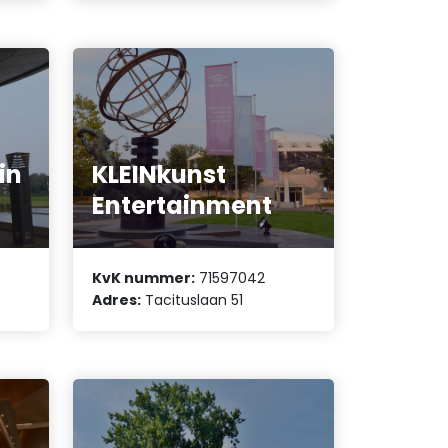
in
KLEINkunst
Entertainment
KvK nummer:
71597042
Adres:
Tacituslaan 51