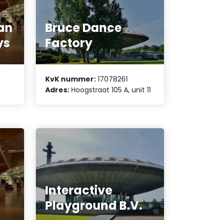
an
Bruce Dance
ys
Factory
KvK nummer:
17078261
Adres:
Hoogstraat 105 A, unit 11
Interactive
Playground B.V.