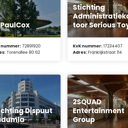
Stichting
Administratiek
PaulCox
toor Serious To
 nummer:
72891920
KvK nummer:
17234407
es:
Torenallee 80 62
Adres:
Frankrijkstraat 114
2SQUAD
ichting Dispuut
Entertainment
udumla
Group