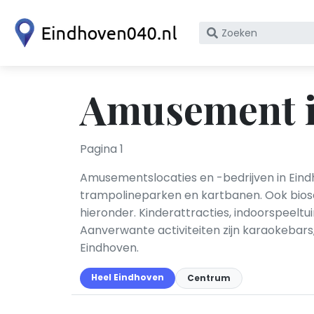
Zoek
op
bedrijfsnaam
of
Amusement i
KvK
nummer
Pagina 1
Amusementslocaties en -bedrijven in Ein
trampolineparken en kartbanen. Ook bios
hieronder. Kinderattracties, indoorspeeltu
Aanverwante activiteiten zijn karaokebars
Eindhoven.
Heel Eindhoven
Centrum