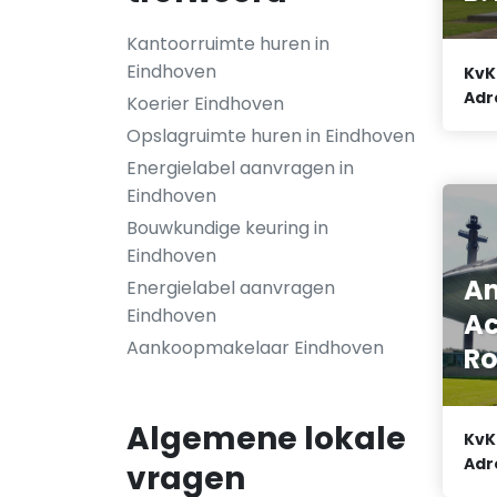
Kantoorruimte huren in
Eindhoven
KvK
Adr
Koerier Eindhoven
Opslagruimte huren in Eindhoven
Energielabel aanvragen in
Eindhoven
Bouwkundige keuring in
Eindhoven
A
Energielabel aanvragen
Eindhoven
Ac
Aankoopmakelaar Eindhoven
Ro
Algemene lokale
KvK
Adr
vragen