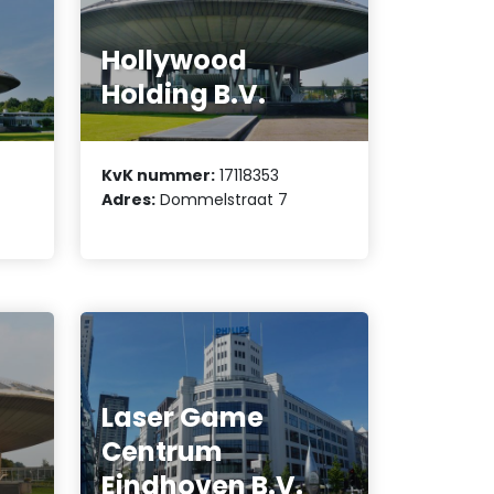
Hollywood
Holding B.V.
KvK nummer:
17118353
Adres:
Dommelstraat 7
Laser Game
Centrum
Eindhoven B.V.