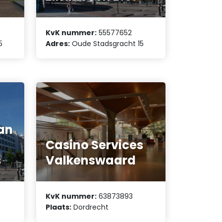
KvK nummer:
55577652
5
Adres:
Oude Stadsgracht 15
an
Casino Services
s
Valkenswaard
KvK nummer:
63873893
Plaats:
Dordrecht