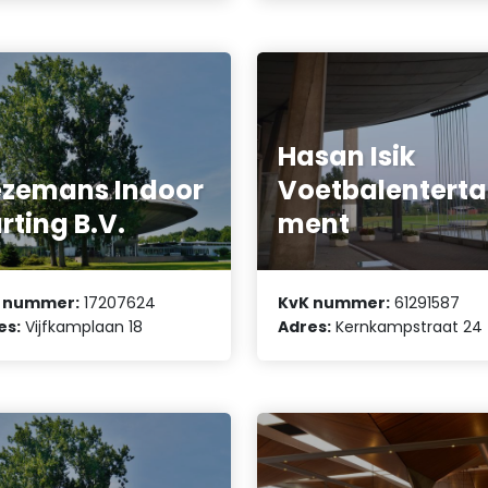
Hasan Isik
zemans Indoor
Voetbalenterta
rting B.V.
ment
 nummer:
17207624
KvK nummer:
61291587
es:
Vijfkamplaan 18
Adres:
Kernkampstraat 24