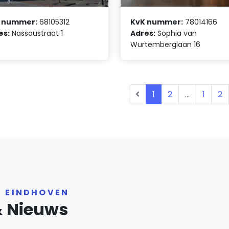
 nummer:
68105312
KvK nummer:
78014166
es:
Nassaustraat 1
Adres:
Sophia van
Wurtemberglaan 16
1
2
...
1
2
R EINDHOVEN
& Nieuws