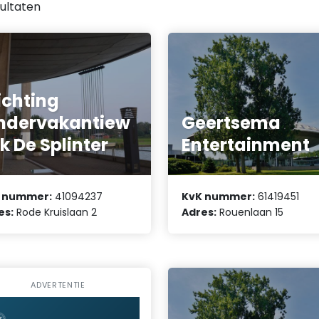
ultaten
ichting
ndervakantiew
Geertsema
k De Splinter
Entertainment
 nummer:
41094237
KvK nummer:
61419451
es:
Rode Kruislaan 2
Adres:
Rouenlaan 15
ADVERTENTIE