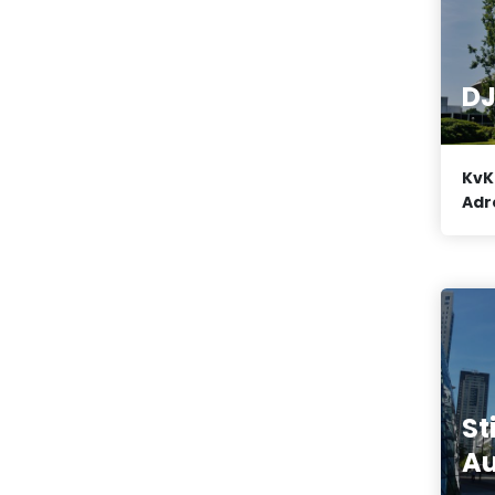
DJ
KvK
Adr
St
A