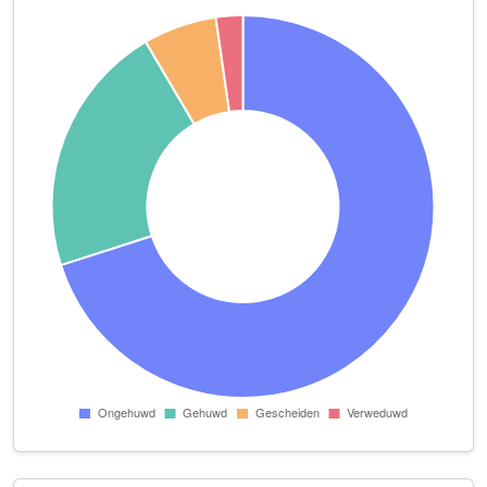
De Steenarend
Strijpsestraat 63 -65
District 5616
Strijpsestraat 196 A
Evelyn Tiebosch architectuur
Torenallee 20
Florian Koch
Kastanjelaan 500
Fluxicon B.V.
Torenallee 20 Unit 6.007
Galaxy star sneakers
Torenallee 60 02 Urban Shopper
Galerie Nasty Alice
St Antoniusstraat 10