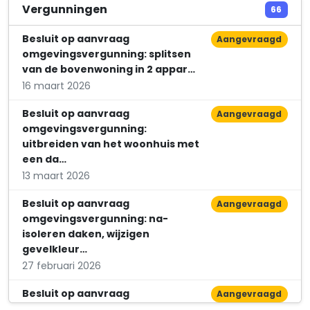
Gemini Gallery
Vergunningen
66
Strijpsestraat 52
Besluit op aanvraag
Aangevraagd
omgevingsvergunning: splitsen
van de bovenwoning in 2 appar…
16 maart 2026
Besluit op aanvraag
Aangevraagd
omgevingsvergunning:
uitbreiden van het woonhuis met
een da…
13 maart 2026
Besluit op aanvraag
Aangevraagd
omgevingsvergunning: na-
isoleren daken, wijzigen
gevelkleur…
27 februari 2026
Besluit op aanvraag
Aangevraagd
omgevingsvergunning: plaatsen