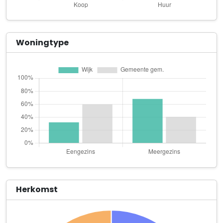
Auto Service Sheik
Hastelweg 24 A strijp d-2508
aware4youth
Woningtype
Torenallee 20 Unit 3007
AXIS International B.V.
Torenallee 108 Unit 04
BIMnD Building Information Management B.V.
Torenallee 42 42
Black Oak fijn- en siersmederij
Hulstlaan 47
Bouwhulp Architekten B.V.
Beukenlaan 133
Herkomst
Bouwhulp Groep B.V.
Beukenlaan 133