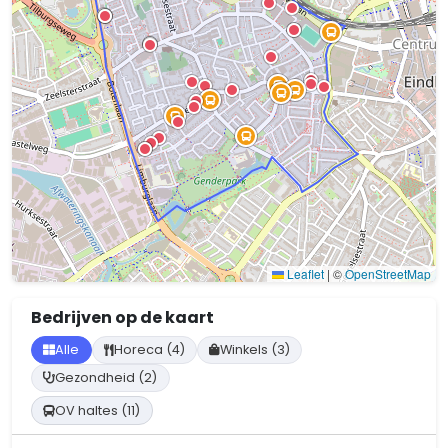
Leaflet
|
©
OpenStreetMap
Bedrijven op de kaart
Alle
Horeca (4)
Winkels (3)
Gezondheid (2)
OV haltes (11)