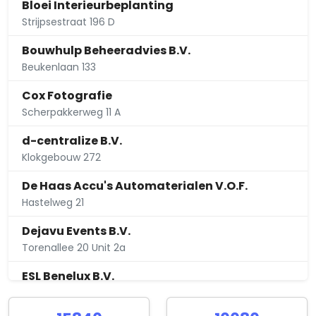
Bloei Interieurbeplanting
Strijpsestraat 196 D
Bouwhulp Beheeradvies B.V.
Beukenlaan 133
Cox Fotografie
Scherpakkerweg 11 A
d-centralize B.V.
Klokgebouw 272
De Haas Accu's Automaterialen V.O.F.
Hastelweg 21
Dejavu Events B.V.
Torenallee 20 Unit 2a
ESL Benelux B.V.
Frederiklaan 10 A