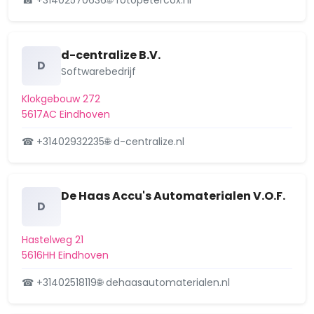
☎ +31402570636
🌐 fotopetercox.nl
Besluit op aanvraag
Aangevraagd
omgevingsvergunning: het
vervangen van een bestaande
dakkap…
d-centralize B.V.
D
5 december 2025
Softwarebedrijf
Ingediende aanvraag
Aangevraagd
Klokgebouw 272
omgevingsvergunning: plaatsen
5617AC Eindhoven
van een led verlicht bedrijfs…
☎ +31402932235
🌐 d-centralize.nl
gevel, PSV-laan 83, 5616LX Eindhoven
4 december 2025
Besluit op aanvraag
Aangevraagd
De Haas Accu's Automaterialen V.O.F.
omgevingsvergunning: intern
D
verbouwen van de woning en
uite…
Hastelweg 21
4 december 2025
5616HH Eindhoven
Ingediende aanvraag
Aangevraagd
☎ +31402518119
🌐 dehaasautomaterialen.nl
omgevingsvergunning:
verbouwen van 2 studio's en 3