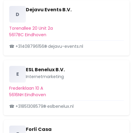
kamers n…
Dejavu Events B.V.
Strijpsestraat 39, 5616GK Eindhoven
D
2 december 2025
Torenallee 20 Unit 2a
Besluit op aanvraag
Aangevraagd
5617BC Eindhoven
omgevingsvergunning: plaatsen
van 2 dakkapellen en het opme…
☎ +31408796156
🌐 dejavu-events.nl
24 november 2025
Ingediende aanvraag
Aangevraagd
ESL Benelux B.V.
omgevingsvergunning: plaatsen
E
Internetmarketing
van een dakkapel aan de voorg…
Strijpsestraat 41, 5616GL Eindhoven
Frederiklaan 10 A
21 november 2025
5616NH Eindhoven
Besluit op aanvraag
Aangevraagd
☎ +31851308579
🌐 eslbenelux.nl
omgevingsvergunning: plaatsen
van een dakkapel aan de voorz…
20 november 2025
Forlì Casa