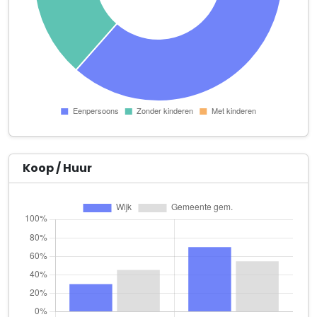
TENANTBASE
Torenallee 57
Trudo Holding B.V.
Philitelaan 308
Zó mooi ! hairstyling
Steijgerweg 1 A
1xINTERNET B.V
Torenallee 20
Koop / Huur
Appsemble
Klokgebouw 272
Arvera Support
Torenallee 20 Strijp-S Videolab
Autogallery Eindhoven
Karolingersweg 3 H