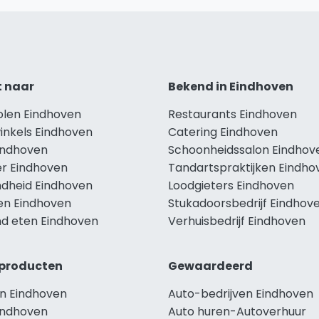
t naar
Bekend in Eindhoven
olen Eindhoven
Restaurants Eindhoven
inkels Eindhoven
Catering Eindhoven
Eindhoven
Schoonheidssalon Eindhov
r Eindhoven
Tandartspraktijken Eindho
dheid Eindhoven
Loodgieters Eindhoven
len Eindhoven
Stukadoorsbedrijf Eindhov
d eten Eindhoven
Verhuisbedrijf Eindhoven
producten
Gewaardeerd
n Eindhoven
Auto-bedrijven Eindhoven
indhoven
Auto huren-Autoverhuur