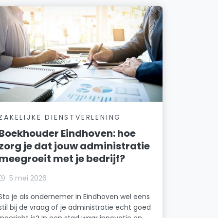
ZAKELIJKE DIENSTVERLENING
Boekhouder Eindhoven: hoe
zorg je dat jouw administratie
meegroeit met je bedrijf?
5 mei 2026
Sta je als ondernemer in Eindhoven wel eens
stil bij de vraag of je administratie echt goed
ingericht is? In een stad waar innovatie en