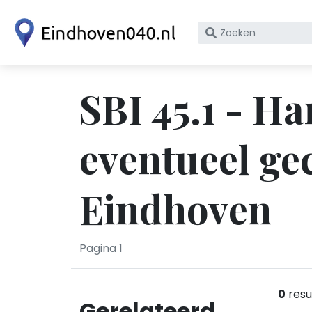
Zoek
op
bedrijfsnaam
of
SBI 45.1 - Ha
KvK
nummer
eventueel ge
Eindhoven
Pagina 1
0
resu
Gerelateerd