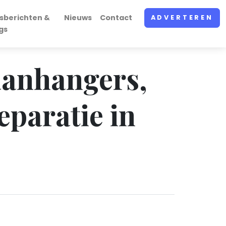
sberichten &
Nieuws
Contact
ADVERTEREN
gs
 aanhangers,
paratie in