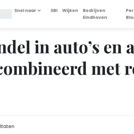
Snel naar
SBI
Wijken
Bedrijven
Per
Eindhoven
Blo
ndel in auto’s en
combineerd met re
ltaten