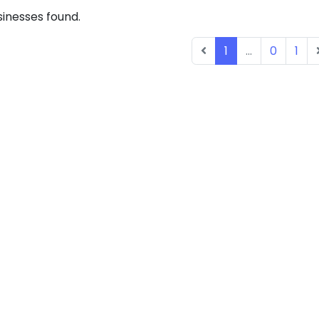
inesses found.
1
...
0
1