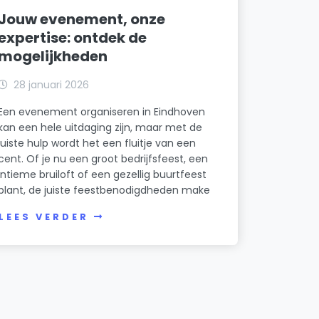
Jouw evenement, onze
expertise: ontdek de
mogelijkheden
28 januari 2026
Een evenement organiseren in Eindhoven
kan een hele uitdaging zijn, maar met de
juiste hulp wordt het een fluitje van een
cent. Of je nu een groot bedrijfsfeest, een
intieme bruiloft of een gezellig buurtfeest
plant, de juiste feestbenodigdheden make
LEES VERDER