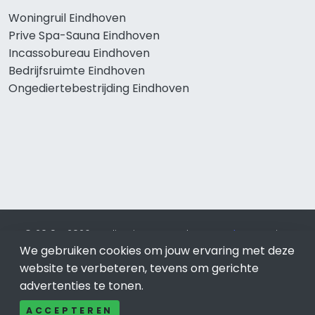
Woningruil Eindhoven
Prive Spa-Sauna Eindhoven
Incassobureau Eindhoven
Bedrijfsruimte Eindhoven
Ongediertebestrijding Eindhoven
© 2019 - 2026 Realisatie en SEO door
SEO-bureau
Lion
We gebruiken cookies om jouw ervaring met deze
Internet. Betaal alleen voor bewezen resultaten?
SEO
optimalisatie No Cure No Pay
.
Eindhoven
is onderdeel van
website te verbeteren, tevens om gerichte
Lion Internet.
advertenties te tonen.
Beeldcredits
ACCEPTEREN