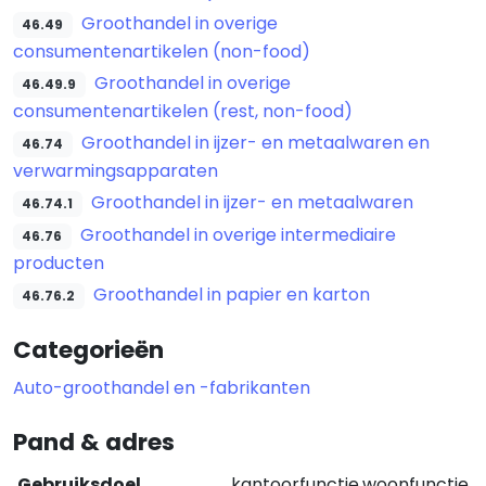
Groothandel in overige
46.49
consumentenartikelen (non-food)
Groothandel in overige
46.49.9
consumentenartikelen (rest, non-food)
Groothandel in ijzer- en metaalwaren en
46.74
verwarmingsapparaten
Groothandel in ijzer- en metaalwaren
46.74.1
Groothandel in overige intermediaire
46.76
producten
Groothandel in papier en karton
46.76.2
Categorieën
Auto-groothandel en -fabrikanten
Pand & adres
Gebruiksdoel
kantoorfunctie,woonfunctie