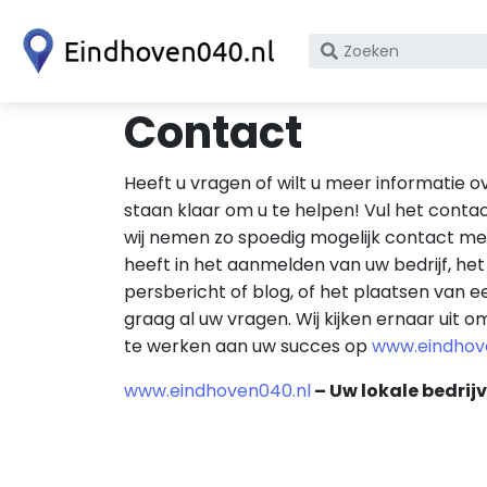
Zoek
op
bedrijfsnaam
Contact
of
KvK
Heeft u vragen of wilt u meer informatie o
nummer
staan klaar om u te helpen! Vul het contac
wij nemen zo spoedig mogelijk contact met
heeft in het aanmelden van uw bedrijf, he
persbericht of blog, of het plaatsen van e
graag al uw vragen. Wij kijken ernaar uit 
te werken aan uw succes op
www.eindhov
www.eindhoven040.nl
– Uw lokale bedrij