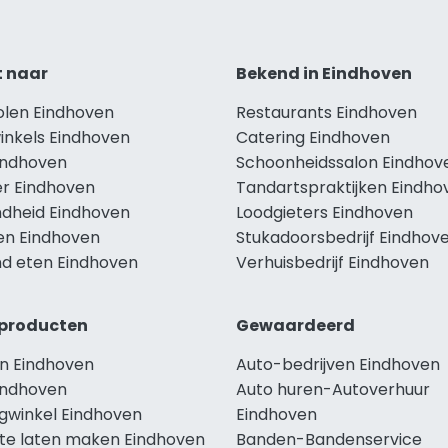
t naar
Bekend in Eindhoven
olen Eindhoven
Restaurants Eindhoven
inkels Eindhoven
Catering Eindhoven
Eindhoven
Schoonheidssalon Eindhov
r Eindhoven
Tandartspraktijken Eindho
dheid Eindhoven
Loodgieters Eindhoven
len Eindhoven
Stukadoorsbedrijf Eindhov
d eten Eindhoven
Verhuisbedrijf Eindhoven
producten
Gewaardeerd
n Eindhoven
Auto-bedrijven Eindhoven
indhoven
Auto huren-Autoverhuur
ngwinkel Eindhoven
Eindhoven
te laten maken Eindhoven
Banden-Bandenservice