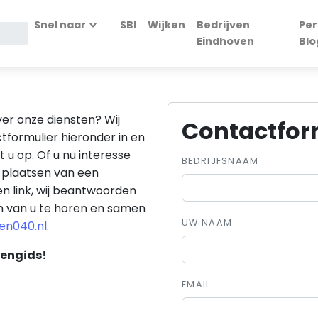
Snel naar
SBI
Wijken
Bedrijven
Per
Eindhoven
Blo
ver onze diensten? Wij
Contactfor
tformulier hieronder in en
 u op. Of u nu interesse
BEDRIJFSNAAM
t plaatsen van een
en link, wij beantwoorden
om van u te horen en samen
UW NAAM
en040.nl
.
vengids!
EMAIL