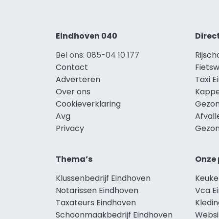
Eindhoven 040
Direc
Bel ons: 085-04 10 177
Rijsch
Contact
Fietsw
Adverteren
Taxi 
Over ons
Kappe
Cookieverklaring
Gezon
Avg
Afval
Privacy
Gezon
Thema’s
Onze 
Klussenbedrijf Eindhoven
Keuke
Notarissen Eindhoven
Vca E
Taxateurs Eindhoven
Kledi
Schoonmaakbedrijf Eindhoven
Websi