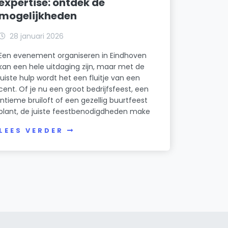
expertise: ontdek de
mogelijkheden
28 januari 2026
Een evenement organiseren in Eindhoven
kan een hele uitdaging zijn, maar met de
juiste hulp wordt het een fluitje van een
cent. Of je nu een groot bedrijfsfeest, een
intieme bruiloft of een gezellig buurtfeest
plant, de juiste feestbenodigdheden make
LEES VERDER